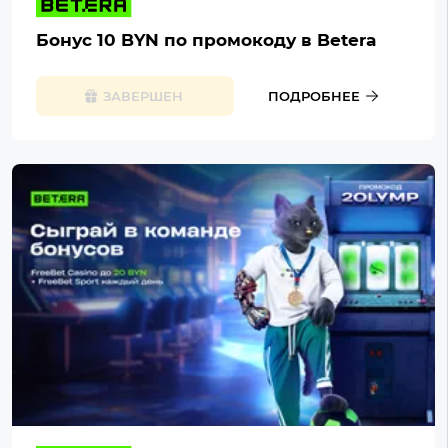
Бонус 10 BYN по промокоду в Betera
ЗАВЕРШЕН
ПОДРОБНЕЕ