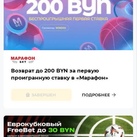
Возврат до 200 BYN за первую
проигранную ставку в «Марафон»
ЗАВЕРШЕН
ПОДРОБНЕЕ