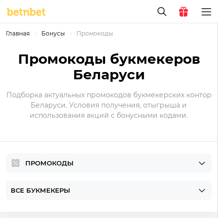
Главная
Бонусы
Промокоды
Промокоды букмекеров
Беларуси
Подборка актуальных промокодов букмекерских контор
Беларуси. Условия получения, отыгрыша и
использования акций с бонусными кодами.