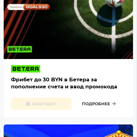
Фрибет до 30 BYN в Бетера за
пополнение счета и ввод промокода
ЗАВЕРШЕН
ПОДРОБНЕЕ