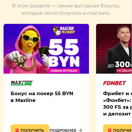
В этом разделе — самые выгодные бонусы,
которые легко получить и отыграть.
Бонус на покер 55 BYN
Фрибет и
в Maxline
«Фонбет»:
300 FS за
и депозит 
ПОЛУЧИТЬ
ПОДРОБНЕЕ
ПОЛУЧИ