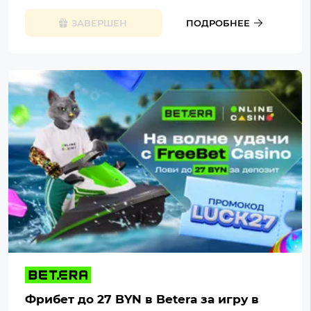
ЗАВЕРШЕН
ПОДРОБНЕЕ
Фрибет до 27 BYN в Betera за игру в