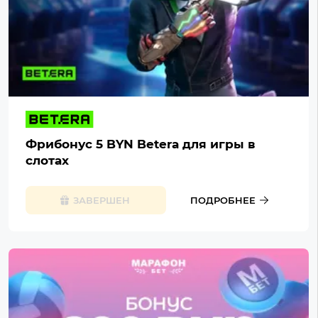
Фрибонус 5 BYN Betera для игры в
слотах
ЗАВЕРШЕН
ПОДРОБНЕЕ