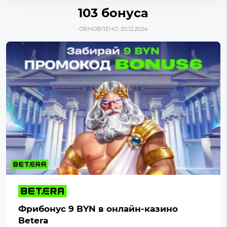
103 бонуса
ОБНОВЛЕНО:
20.12.2024
Фрибонус 9 BYN в онлайн-казино
Betera