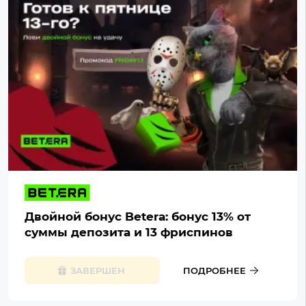
Двойной бонус Betera: бонус 13% от
суммы депозита и 13 фриспинов
ЗАВЕРШЕН
ПОДРОБНЕЕ