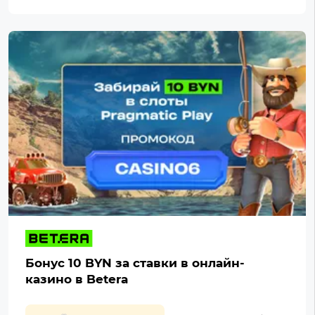
Бонус 10 BYN за ставки в онлайн-
казино в Betera