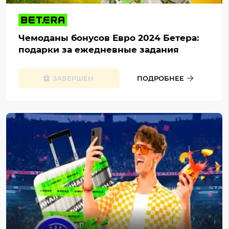
Чемоданы бонусов Евро 2024 Бетера:
подарки за ежедневные задания
ЗАВЕРШЕН
ПОДРОБНЕЕ