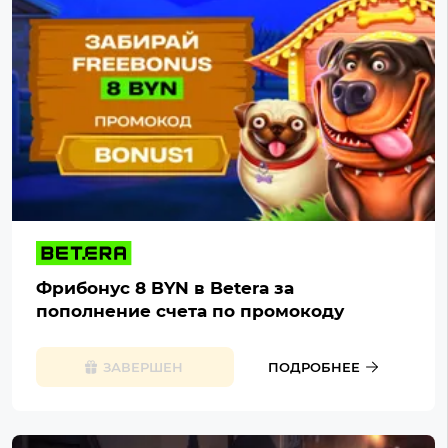
Фрибонус 8 BYN в Betera за
пополнение счета по промокоду
ЗАВЕРШЕН
ПОДРОБНЕЕ