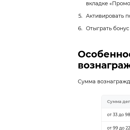
вкладке «Промо
Активировать п
Отыграть бонус 
Особеннос
вознагра
Сумма вознагражде
Сумма деп
от 33 до 9
от 99 до 22