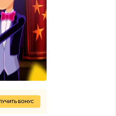
ЛУЧИТЬ БОНУС