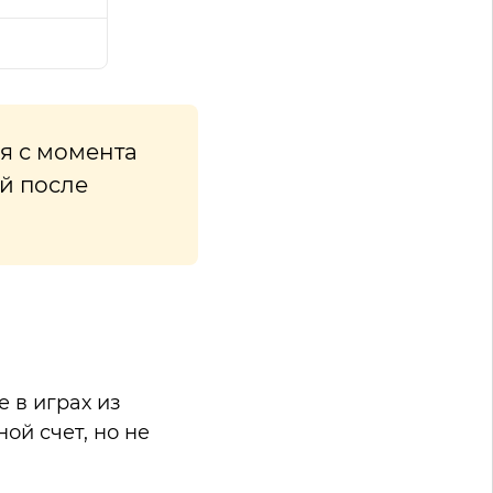
я с момента
ей после
 в играх из
ой счет, но не