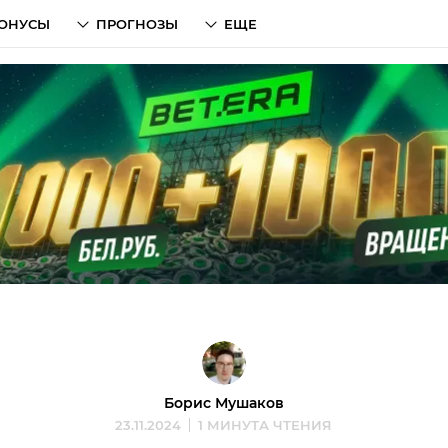
ОНУСЫ
ПРОГНОЗЫ
ЕЩЕ
Борис Мушаков
23.11.2024
1 МИНУТА ЧТЕНИЯ