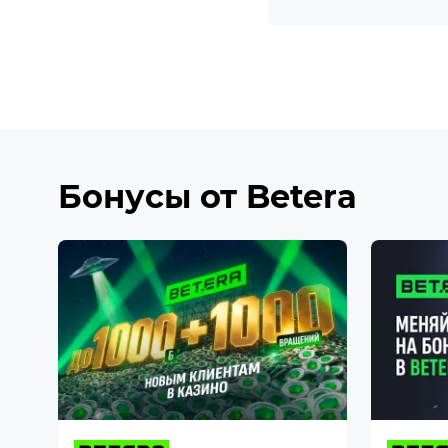
Бонусы от Betera