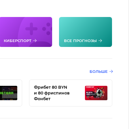
КИБЕРСПОРТ
ВСЕ ПРОГНОЗЫ
БОЛЬШЕ
Фрибет 80 BYN
и 80 фриспинов
Фонбет