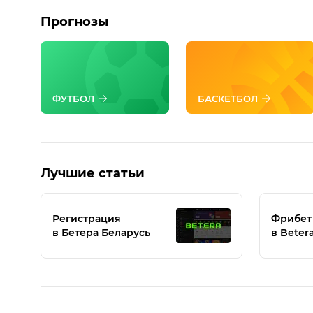
Прогнозы
ФУТБОЛ
БАСКЕТБОЛ
Лучшие статьи
Регистрация
Фрибет
в Бетера Беларусь
в Beter