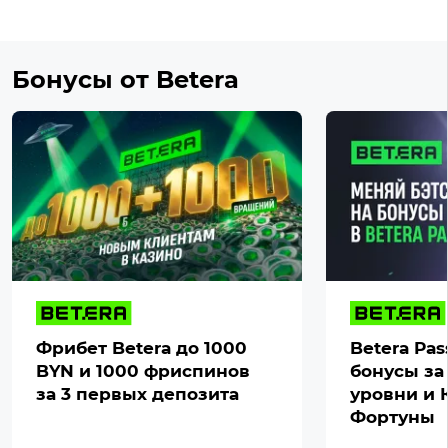
Бонусы от Betera
Фрибет Betera до 1000
Betera Pas
BYN и 1000 фриспинов
бонусы за
за 3 первых депозита
уровни и 
Фортуны