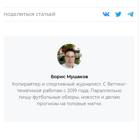
ПОДЕЛИТЬСЯ СТАТЬЕЙ
Борис Мушаков
Копирайтер и спортивный журналист. С беттинг-
тематикой работаю с 2019 года. Параллельно
пишу футбольные обзоры, новости и делаю
прогнозы на топовые матчи.