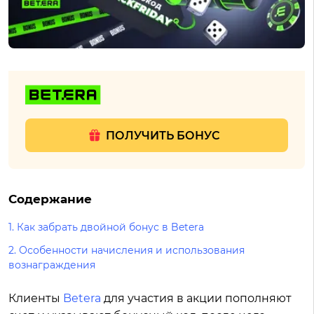
ПОЛУЧИТЬ БОНУС
Содержание
1.
Как забрать двойной бонус в Betera
2.
Особенности начисления и использования
вознаграждения
Клиенты
Betera
для участия в акции пополняют