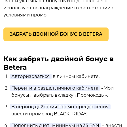
счет и указывают бонусный код, после чего
используют вознаграждение в соответствии с
условиями промо.
ЗАБРАТЬ ДВОЙНОЙ БОНУС В BETERA
Как забрать двойной бонус в
Betera
Авторизоваться
в личном кабинете.
Перейти в раздел личного кабинета
«Мои
бонусы», выбрать вкладку «Промокоды».
В период действия промо-предложения
ввести промокод BLACKFRIDAY.
Пополнить счет
минимум на 35 BYN
– внести