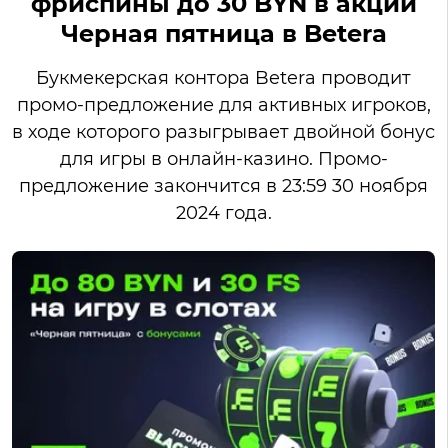
фриспины до 30 BYN в акции
Черная пятница в Betera
Букмекерская контора Betera проводит
промо-предложение для активных игроков,
в ходе которого разыгрывает двойной бонус
для игры в онлайн-казино. Промо-
предложение закончится в 23:59 30 ноября
2024 года.