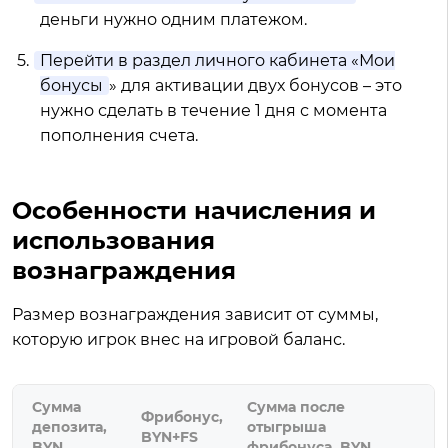
деньги нужно одним платежом.
Перейти в раздел личного кабинета «Мои
бонусы
» для активации двух бонусов – это
нужно сделать в течение 1 дня с момента
пополнения счета.
Особенности начисления и
использования
вознаграждения
Размер вознаграждения зависит от суммы,
которую игрок внес на игровой баланс.
Сумма
Сумма после
Фрибонус,
депозита,
отыгрыша
BYN+FS
BYN
фрибонуса, BYN