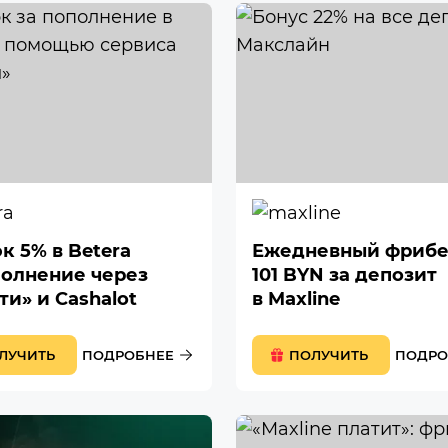
к 5% в Betera
Ежедневный фрибе
полнение через
101 BYN за депозит
ти» и Cashalot
в Maxline
ЛУЧИТЬ
ПОДРОБНЕЕ
ПОЛУЧИТЬ
ПОДРО