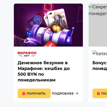
Денежное безумие в
Бонус
Марафоне: кешбэк до
понед
500 BYN по
понедельникам
ПОЛУЧИТЬ
ПОДРОБНЕЕ
ПО