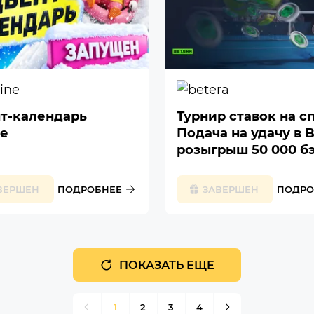
т-календарь
Турнир ставок на с
ne
Подача на удачу в B
розыгрыш 50 000 б
ВЕРШЕН
ПОДРОБНЕЕ
ЗАВЕРШЕН
ПОДРО
ПОКАЗАТЬ ЕЩЕ
1
2
3
4