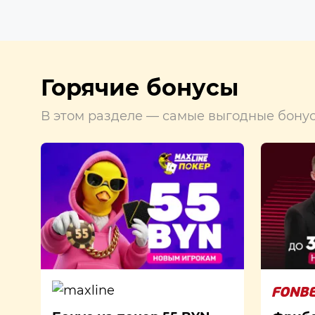
Горячие бонусы
В этом разделе — самые выгодные бонусы