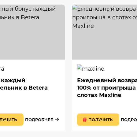
 каждый
Ежедневный возвр
ельник в Betera
100% от проигрыша
слотах Maxline
ЛУЧИТЬ
ПОДРОБНЕЕ
ПОЛУЧИТЬ
ПОДРО