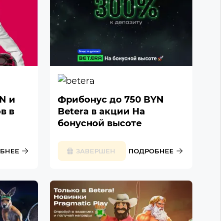
N и
Фрибонус до 750 BYN
в в
Betera в акции На
бонусной высоте
БНЕЕ
ЗАВЕРШЕН
ПОДРОБНЕЕ