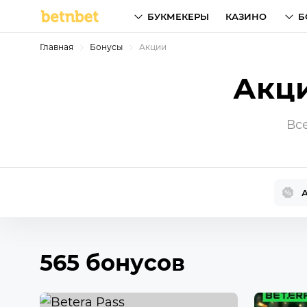
БУКМЕКЕРЫ
КАЗИНО
Б
Главная
Бонусы
Акции
Акци
Вс
565 бонусов