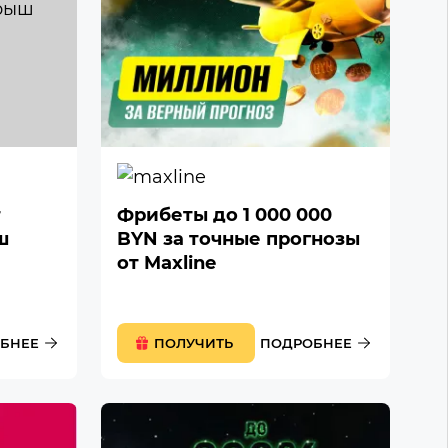
т
Фрибеты до 1 000 000
ш
BYN за точные прогнозы
от Maxline
БНЕЕ
ПОЛУЧИТЬ
ПОДРОБНЕЕ