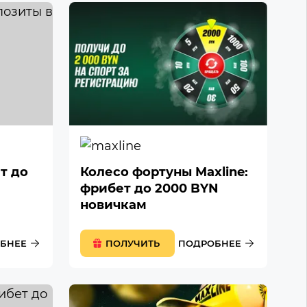
т до
Колесо фортуны Maxline:
фрибет до 2000 BYN
новичкам
БНЕЕ
ПОЛУЧИТЬ
ПОДРОБНЕЕ