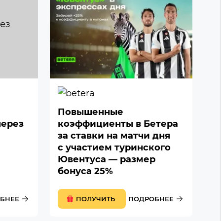
Повышенные
через
коэффициенты в Бетера
за ставки на матчи дня
с участием туринского
Ювентуса — размер
бонуса 25%
БНЕЕ
ПОЛУЧИТЬ
ПОДРОБНЕЕ