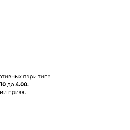
ртивных пари типа
.10
до
4.00.
ии приза.