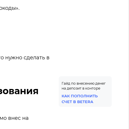
окоды».
о нужно сделать в
Гайд по внесению денег
зования
на депозит в конторе
КАК ПОПОЛНИТЬ
СЧЕТ В BETERA
мо внес на