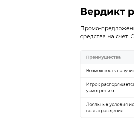
Вердикт р
Промо-предложени
средства на счет.
Преимущества
Возможность получит
Игрок распоряжается
усмотрению
Лояльные условия и
вознаграждения