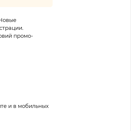
 Новые
страции.
овий промо-
йте и в мобильных