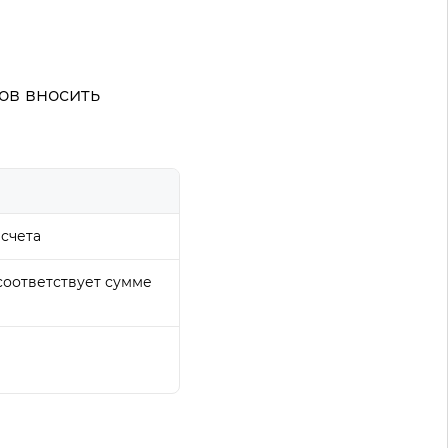
ов вносить
счета
соответствует сумме