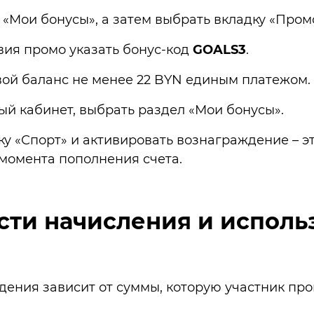
 «Мои бонусы», а затем выбрать вкладку «Пром
вия промо указать бонус-код
GOALS3
.
вой баланс не менее 22 BYN единым платежом.
ый кабинет, выбрать раздел «Мои бонусы».
у «Спорт» и активировать вознаграждение – эт
 момента пополнения счета.
ти начисления и исполь
ения зависит от суммы, которую участник про