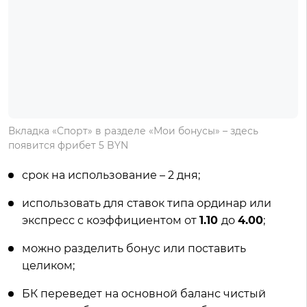
Вкладка «Спорт» в разделе «Мои бонусы» – здесь
появится фрибет 5 BYN
срок на использование – 2 дня;
использовать для ставок типа ординар или
экспресс с коэффициентом от
1.10
до
4.00
;
можно разделить бонус или поставить
целиком;
БК переведет на основной баланс чистый