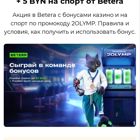
+ 5 BYN на спорт от Betera
Акция в Betera с бонусами казино и на
спорт по промокоду 2OLYMP. Правила и
условия, как получить и использовать бонус.