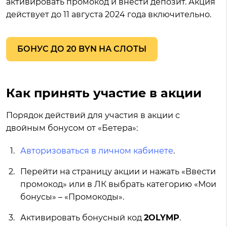
активировать промокод и внести депозит. Акция
действует до 11 августа 2024 года включительно.
БОНУС ДО 20 BYN НА СЛОТЫ
Как принять участие в акции
Порядок действий для участия в акции с
двойным бонусом от «Бетера»:
Авторизоваться в личном кабинете
.
Перейти на страницу акции и нажать «Ввести
промокод» или в ЛК выбрать категорию «Мои
бонусы» – «Промокоды».
Активировать бонусный код
2OLYMP
.