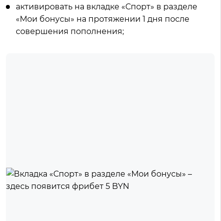
активировать на вкладке «Спорт» в разделе
«Мои бонусы» на протяжении 1 дня после
совершения пополнения;