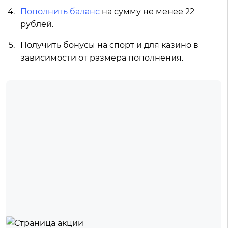
Пополнить баланс
на сумму не менее 22
рублей.
Получить бонусы на спорт и для казино в
зависимости от размера пополнения.