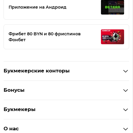
Приложение на Андроид
Фрибет 80 BYN и 80 фриспинов
Фонбет
Букмекерские конторы
Букмекеры Беларуси
Бонусы
Букмекеры на Андроид
Кешбэк
Букмекеры с бонусом
Букмекеры
Бонус на депозит
Букмекеры с приложениями
Betera
Промокоды
БК для ставок на киберспорт
О нас
Фонбет