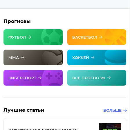
Прогнозы
ФУТБОЛ
БАСКЕТБОЛ
ММА
ХОККЕЙ
КИБЕРСПОРТ
ВСЕ ПРОГНОЗЫ
Лучшие статьи
БОЛЬШЕ