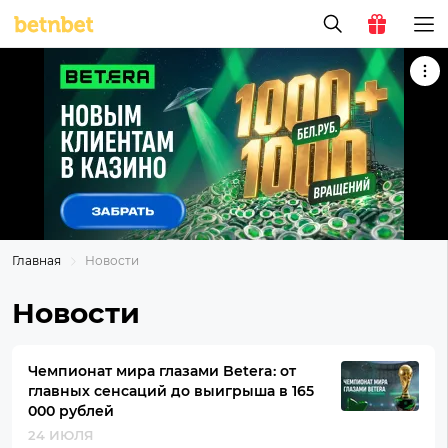
Главная
Новости
Новости
Чемпионат мира глазами Betera: от
главных сенсаций до выигрыша в 165
000 рублей
24 ИЮЛЯ