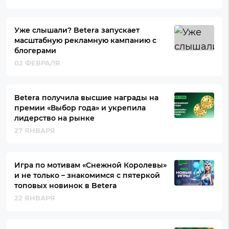
Уже слышали? Betera запускает
масштабную рекламную кампанию с
блогерами
02 ФЕВРАЛЯ
Betera получила высшие награды на
премии «Выбор года» и укрепила
лидерство на рынке
27 ЯНВАРЯ
Игра по мотивам «Снежной Королевы»
и не только – знакомимся с пятеркой
топовых новинок в Betera
22 ЯНВАРЯ