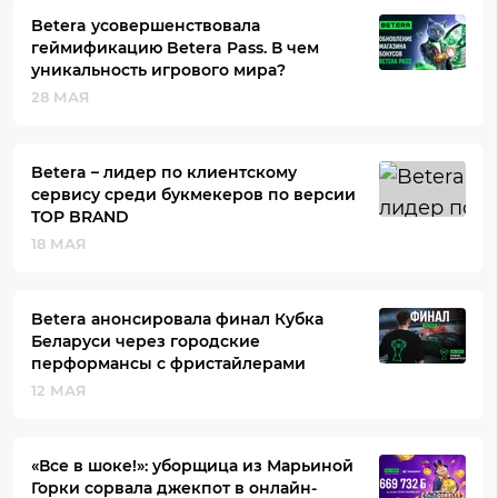
Betera усовершенствовала
геймификацию Betera Pass. В чем
уникальность игрового мира?
28 МАЯ
Betera – лидер по клиентскому
сервису среди букмекеров по версии
TOP BRAND
18 МАЯ
Betera анонсировала финал Кубка
Беларуси через городские
перформансы с фристайлерами
12 МАЯ
«Все в шоке!»: уборщица из Марьиной
Горки сорвала джекпот в онлайн-