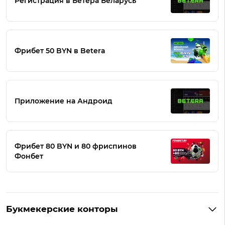
Регистрация в Бетера Беларусь
Фрибет 50 BYN в Betera
Приложение на Андроид
Фрибет 80 BYN и 80 фриспинов
Фонбет
Букмекерские конторы