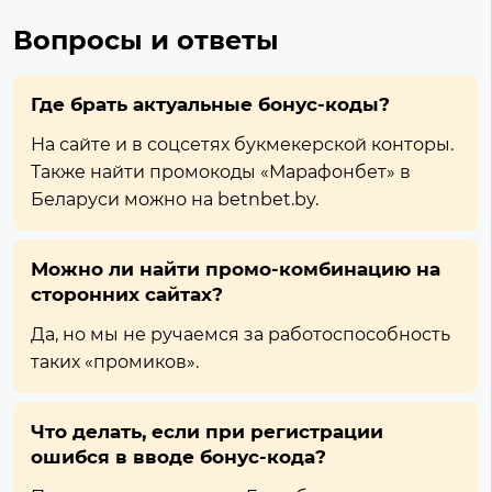
Вопросы и ответы
Где брать актуальные бонус-коды?
На сайте и в соцсетях букмекерской конторы.
Также найти промокоды «Марафонбет» в
Беларуси можно на betnbet.by.
Можно ли найти промо-комбинацию на
сторонних сайтах?
Да, но мы не ручаемся за работоспособность
таких «промиков».
Что делать, если при регистрации
ошибся в вводе бонус-кода?