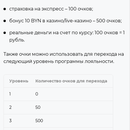
страховка на экспресс – 100 очков;
бонус 10 BYN в казино/live-казино – 500 очков;
реальные деньги на счет по курсу: 100 очков = 1
рубль.
Также очки можно использовать для перехода на
следующий уровень программы лояльности.
Уровень
Количество очков для переход
а
1
0
2
50
3
500