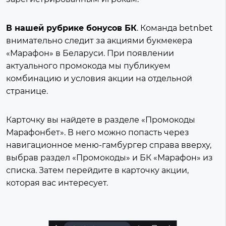
В нашей рубрике бонусов БК
. Команда betnbet
внимательно следит за акциями букмекера
«Марафон» в Беларуси. При появлении
актуального промокода мы публикуем
комбинацию и условия акции на отдельной
странице.
Карточку вы найдете в разделе «Промокоды
Марафонбет». В него можно попасть через
навигационное меню-гамбургер справа вверху,
выбрав раздел «Промокоды» и БК «Марафон» из
списка. Затем перейдите в карточку акции,
которая вас интересует.