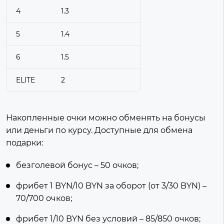
4
1.3
5
1.4
6
1.5
ELITE
2
Накопленные очки можно обменять на бонусы
или деньги по курсу. Доступные для обмена
подарки:
безголевой бонус – 50 очков;
фрибет 1 BYN/10 BYN за оборот (от 3/30 BYN) –
70/700 очков;
фрибет 1/10 BYN без условий – 85/850 очков;