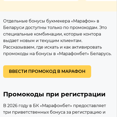
Отдельные бонусы букмекера «Марафон» в
Беларуси доступны только по промокодам. Это
специальные комбинации, которые контора
выдает новым и текущим клиентам.
Рассказываем, где искать и как активировать
промокоды на бонусы в «Марафонбет» Беларусь.
ВВЕСТИ ПРОМОКОД В МАРАФОН
Промокоды при регистрации
В 2026 году в БК «Марафонбет» предоставляет
три приветственных бонуса за регистрацию и