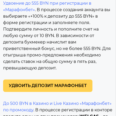
Удвоение до 555 BYN при регистрации в
«Марафонбет»
. В процессе создания аккаунта вы
выбираете «+100% к депозиту до 555 BYN» в
форме регистрации и заполняете поля.
Подтвердите личность и пополните счет на
любую сумму от 10 BYN. В зависимости от
депозита букмекер начислит вам
приветственный бонус, но не более 555 BYN. Для
отыгрыша промо-предложения необходимо
сделать ставок на общую сумму в пять раз,
превышающую депозит.
УДВОИТЬ ДЕПОЗИТ МАРАФОНБЕТ
До 500 BYN в Казино и Live Казино «Марафонбет»
по промокоду
. В процессе регистрации в конторе