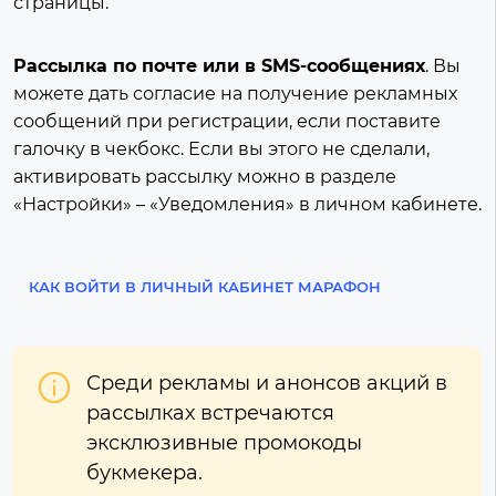
страницы.
Рассылка по почте или в SMS-сообщениях
. Вы
можете дать согласие на получение рекламных
сообщений при регистрации, если поставите
галочку в чекбокс. Если вы этого не сделали,
активировать рассылку можно в разделе
«Настройки» – «Уведомления» в личном кабинете.
КАК ВОЙТИ В ЛИЧНЫЙ КАБИНЕТ МАРАФОН
Среди рекламы и анонсов акций в
рассылках встречаются
эксклюзивные промокоды
букмекера.