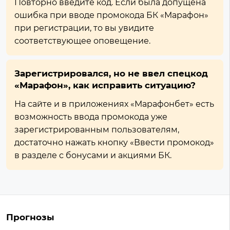
Повторно введите код. Если была допущена
ошибка при вводе промокода БК «Марафон»
при регистрации, то вы увидите
соответствующее оповещение.
Зарегистрировался, но не ввел спецкод
«Марафон», как исправить ситуацию?
На сайте и в приложениях «Марафонбет» есть
возможность ввода промокода уже
зарегистрированным пользователям,
достаточно нажать кнопку «Ввести промокод»
в разделе с бонусами и акциями БК.
Прогнозы