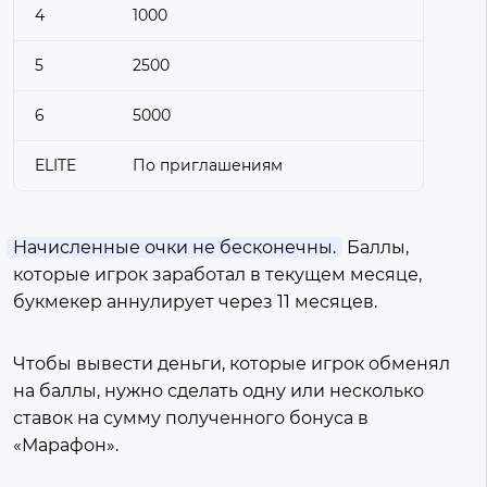
4
1000
5
2500
6
5000
ELITE
По приглашениям
Начисленные очки не бесконечны.
Баллы,
которые игрок заработал в текущем месяце,
букмекер аннулирует через 11 месяцев.
Чтобы вывести деньги, которые игрок обменял
на баллы, нужно сделать одну или несколько
ставок на сумму полученного бонуса в
«Марафон».