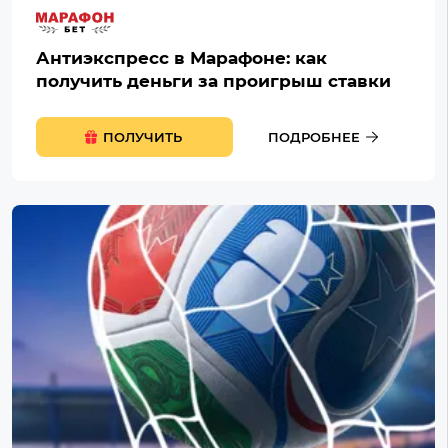
Антиэкспресс в Марафоне: как
получить деньги за проигрыш ставки
ПОЛУЧИТЬ
ПОДРОБНЕЕ