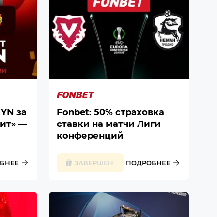
BYN за
Fonbet: 50% страховка
нит» —
ставки на матчи Лиги
конференций
БНЕЕ
ЗАВЕРШЕН
ПОДРОБНЕЕ