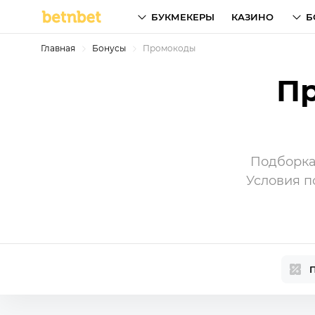
БУКМЕКЕРЫ
КАЗИНО
Б
Главная
Бонусы
Промокоды
П
Подборка
Условия п