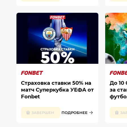
Cтраховка ставки 50% на
До 10
матч Суперкубка УЕФА от
за ст
Fonbet
футбо
ЗАВЕРШЕН
ПОДРОБНЕЕ
ЗА