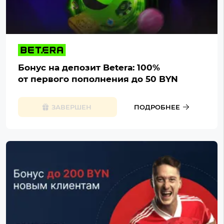
Бонус на депозит Betera: 100%
от первого пополнения до 50 BYN
ЗАВЕРШЕН
ПОДРОБНЕЕ