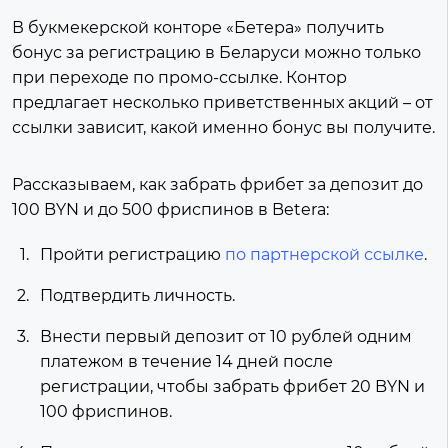
В букмекерской конторе «Бетера» получить
бонус за регистрацию в Беларуси можно только
при переходе по промо-ссылке. Контор
предлагает несколько приветственных акций – от
ссылки зависит, какой именно бонус вы получите.
Рассказываем, как забрать фрибет за депозит до
100 BYN и до 500 фриспинов в Betera:
Пройти регистрацию
по партнерской ссылке
.
Подтвердить личность.
Внести первый депозит от 10 рублей одним
платежом в течение 14 дней после
регистрации, чтобы забрать фрибет 20 BYN и
100 фриспинов.