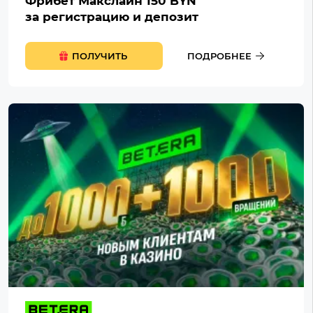
Фрибет Макслайн 150 BYN
за регистрацию и депозит
ПОЛУЧИТЬ
ПОДРОБНЕЕ