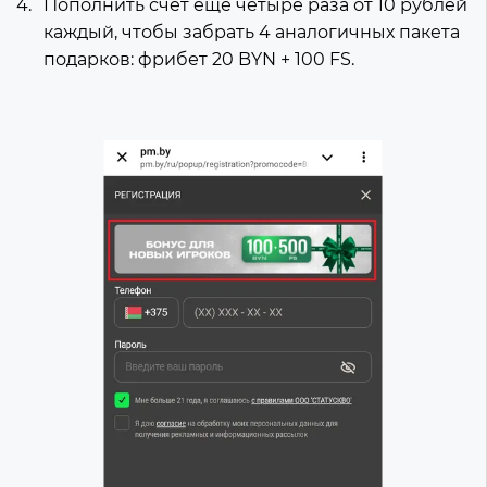
Пополнить счет еще четыре раза от 10 рублей
каждый, чтобы забрать 4 аналогичных пакета
подарков: фрибет 20 BYN + 100 FS.