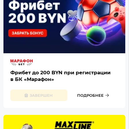
Фрибет до 200 BYN при регистрации
в БК «Марафон»
ЗАВЕРШЕН
ПОДРОБНЕЕ