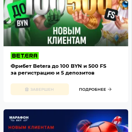
Фрибет Betera до 100 BYN и 500 FS
за регистрацию и 5 депозитов
ЗАВЕРШЕН
ПОДРОБНЕЕ