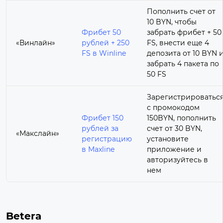
Пополнить счет от
10 BYN, чтобы
Фрибет 50
забрать фрибет + 50
«Винлайн»
рублей + 250
FS, внести еще 4
FS в Winline
депозита от 10 BYN 
забрать 4 пакета по
50 FS
Зарегистрироватьс
с промокодом
Фрибет 150
150BYN, пополнить
рублей за
счет от 30 BYN,
«Макслайн»
регистрацию
установите
в Maxline
приложение и
авторизуйтесь в
нем
Betera