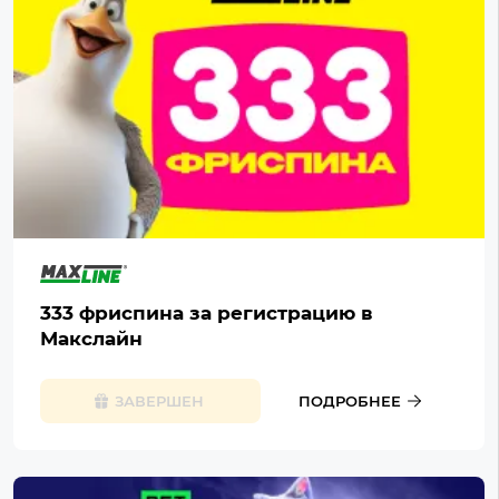
333 фриспина за регистрацию в
Макслайн
ЗАВЕРШЕН
ПОДРОБНЕЕ