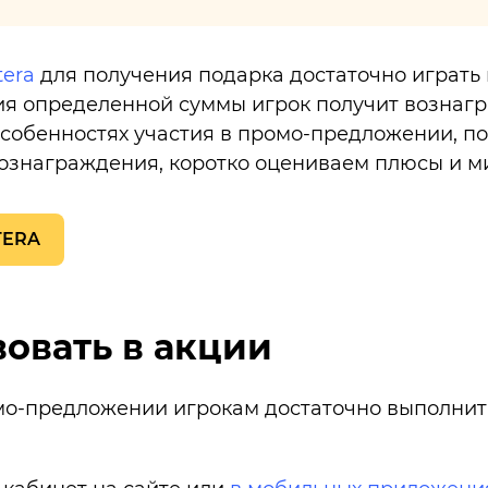
tera
для получения подарка достаточно играть 
я определенной суммы игрок получит вознагр
собенностях участия в промо-предложении, п
ознаграждения, коротко оцениваем плюсы и м
TERA
вовать в акции
омо-предложении игрокам достаточно выполни