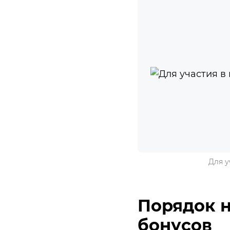
Для у
Порядок н
бонусов