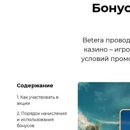
Бонус
Betera провод
казино – игр
условий промо
Содержание
1.
Как участвовать в
акции
2.
Порядок начисления
и использования
бонусов