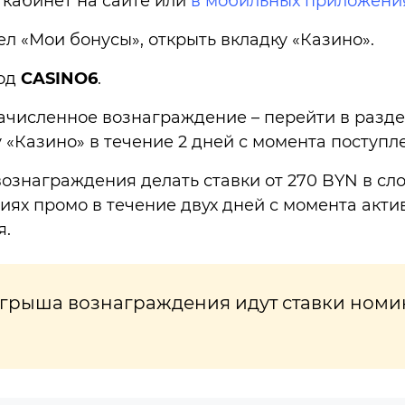
 кабинет на сайте или
в мобильных приложения
л «Мои бонусы», открыть вкладку «Казино».
код
CASINO6
.
ачисленное вознаграждение – перейти в разде
у «Казино» в течение 2 дней с момента поступ
ознаграждения делать ставки от 270 BYN в сло
виях промо в течение двух дней с момента акт
я.
ыгрыша вознаграждения идут ставки номин