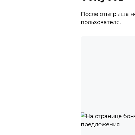
После отыгрыша не
пользователя.