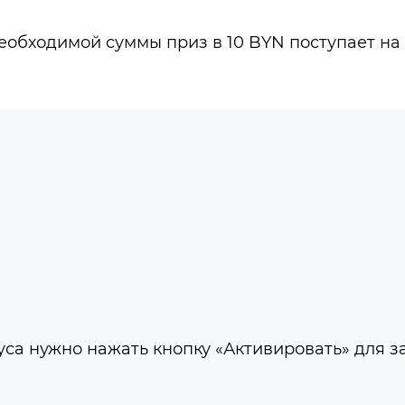
обходимой суммы приз в 10 BYN поступает на