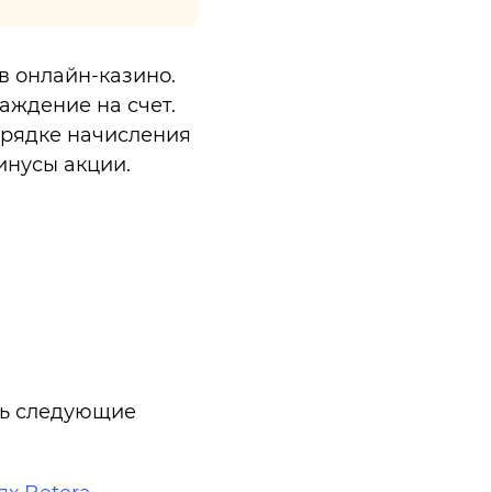
в онлайн-казино.
аждение на счет.
орядке начисления
инусы акции.
ть следующие