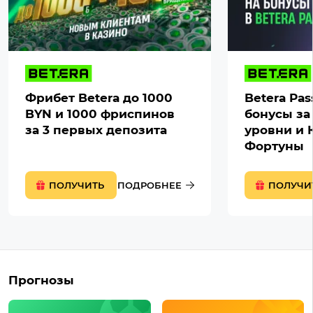
Фрибет Betera до 1000
Betera Pas
BYN и 1000 фриспинов
бонусы за
за 3 первых депозита
уровни и 
Фортуны
ПОЛУЧИТЬ
ПОДРОБНЕЕ
ПОЛУЧИ
Прогнозы