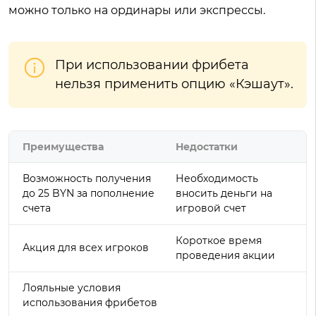
можно только на ординары или экспрессы.
При использовании фрибета
нельзя применить опцию «Кэшаут».
Преимущества
Недостатки
Возможность получения
Необходимость
до 25 BYN за пополнение
вносить деньги на
счета
игровой счет
Короткое время
Акция для всех игроков
проведения акции
Лояльные условия
использования фрибетов