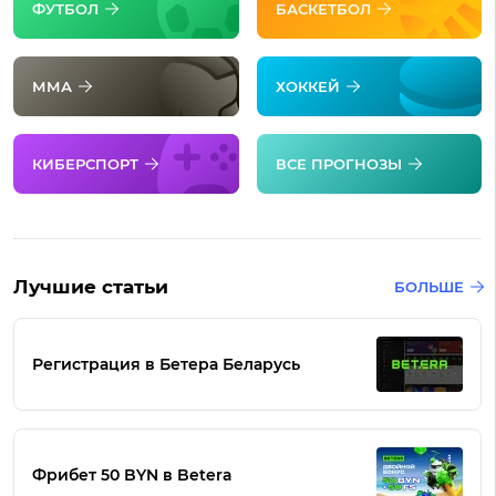
ФУТБОЛ
БАСКЕТБОЛ
ММА
ХОККЕЙ
КИБЕРСПОРТ
ВСЕ ПРОГНОЗЫ
Лучшие статьи
БОЛЬШЕ
Регистрация в Бетера Беларусь
Фрибет 50 BYN в Betera