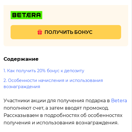
ПОЛУЧИТЬ БОНУС
Содержание
1.
Как получить 20% бонус к депозиту
2.
Особенности начисления и использования
вознаграждения
Участники акции для получения подарка в
Betera
пополняют счет, а затем вводят промокод.
Рассказываем в подробностях об особенностях
получения и использования вознаграждения.