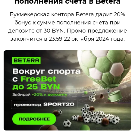
пополнения счета в Betera
Букмекерская контора Betera дарит 20%
бонус к сумме пополнения счета при
депозите от 30 BYN. Промо-предложение
закончится в 23:59 22 октября 2024 года.