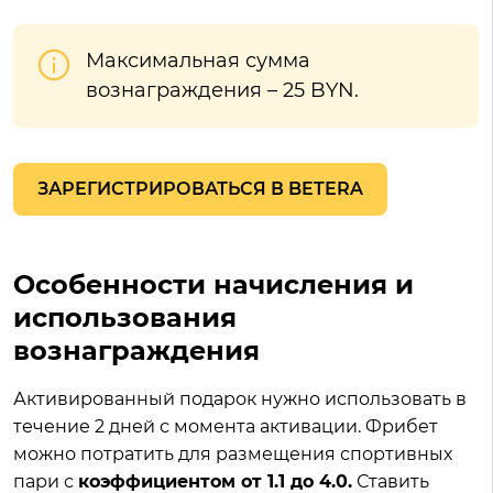
Максимальная сумма
вознаграждения – 25 BYN.
ЗАРЕГИСТРИРОВАТЬСЯ В BETERA
Особенности начисления и
использования
вознаграждения
Активированный подарок нужно использовать в
течение 2 дней с момента активации. Фрибет
можно потратить для размещения спортивных
пари с
коэффициентом от 1.1 до 4.0.
Ставить