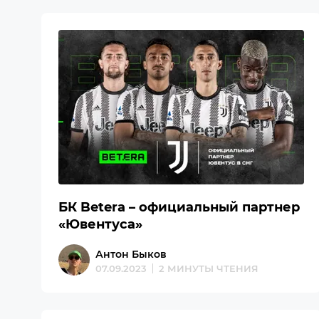
БК Betera – официальный партнер
«Ювентуса»
Антон Быков
07.09.2023
2 МИНУТЫ ЧТЕНИЯ