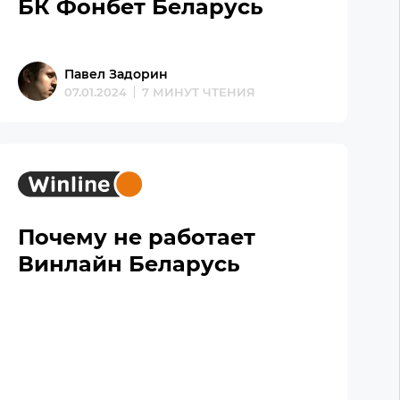
БК Фонбет Беларусь
Павел Задорин
07.01.2024
7 МИНУТ ЧТЕНИЯ
Почему не работает
Винлайн Беларусь