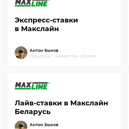
Экспресс-ставки
в Макслайн
Антон Быков
19.04.2024
4 МИНУТЫ ЧТЕНИЯ
Лайв-ставки в Макслайн
Беларусь
Антон Быков