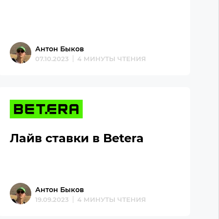
Антон Быков
07.10.2023
4 МИНУТЫ ЧТЕНИЯ
Лайв ставки в Betera
Антон Быков
19.09.2023
4 МИНУТЫ ЧТЕНИЯ