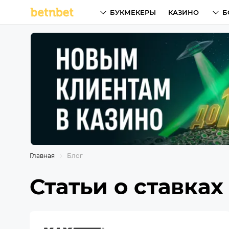
БУКМЕКЕРЫ
КАЗИНО
Б
Главная
Блог
Статьи о ставках