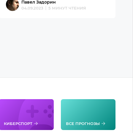
Павел Задорин
04.09.2023
5 МИНУТ ЧТЕНИЯ
КИБЕРСПОРТ
ВСЕ ПРОГНОЗЫ