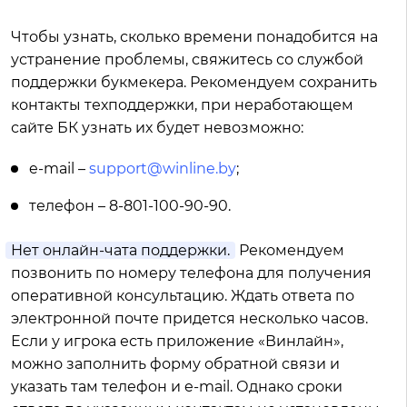
Чтобы узнать, сколько времени понадобится на
устранение проблемы, свяжитесь со службой
поддержки букмекера. Рекомендуем сохранить
контакты техподдержки, при неработающем
сайте БК узнать их будет невозможно:
e-mail –
support@winline.by
;
телефон – 8-801-100-90-90.
Нет онлайн-чата поддержки.
Рекомендуем
позвонить по номеру телефона для получения
оперативной консультацию. Ждать ответа по
электронной почте придется несколько часов.
Если у игрока есть приложение «Винлайн»,
можно заполнить форму обратной связи и
указать там телефон и e-mail. Однако сроки