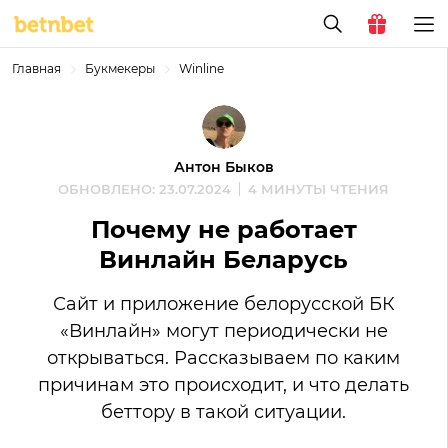
Главная
Букмекеры
Winline
Антон Быков
ОБНОВЛЕНО: 23.07.2024
4 МИНУТЫ ЧТЕНИЯ
Почему не работает
Винлайн Беларусь
Сайт и приложение белорусской БК
«Винлайн» могут периодически не
открываться. Рассказываем по каким
причинам это происходит, и что делать
беттору в такой ситуации.