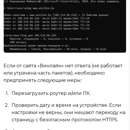
Если от сайта «Винлайн» нет ответа (не работает
или утрачена часть пакетов), необходимо
предпринять следующие меры:
Перезагрузить роутер и/или ПК.
Проверить дату и время на устройстве. Если
настройки не верны, они мешают переходу на
страницу с безопасным протоколом HTTPS.