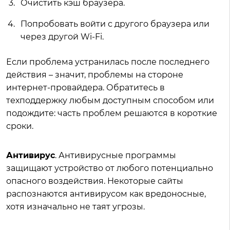
Очистить кэш браузера.
Попробовать войти с другого браузера или
через другой Wi-Fi.
Если проблема устранилась после последнего
действия – значит, проблемы на стороне
интернет-провайдера. Обратитесь в
техподдержку любым доступным способом или
подождите: часть проблем решаются в короткие
сроки.
Антивирус
. Антивирусные программы
защищают устройство от любого потенциально
опасного воздействия. Некоторые сайты
распознаются антивирусом как вредоносные,
хотя изначально не таят угрозы.