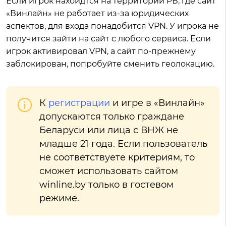
Если игрок нахоидтся на территории РБ, где сайт
«Винлайн» не работает из-за юридических
аспектов, для входа понадобится VPN. У игрока не
получится зайти на сайт с любого сервиса. Если
игрок активировал VPN, а сайт по-прежнему
заблокирован, попробуйте сменить геолокацию.
К
регистрации
и игре в «Винлайн»
допускаются только граждане
Беларуси или лица с ВНЖ не
младше 21 года. Если пользователь
не соответствуете критериям, то
сможет использовать сайтом
winline.by только в гостевом
режиме.