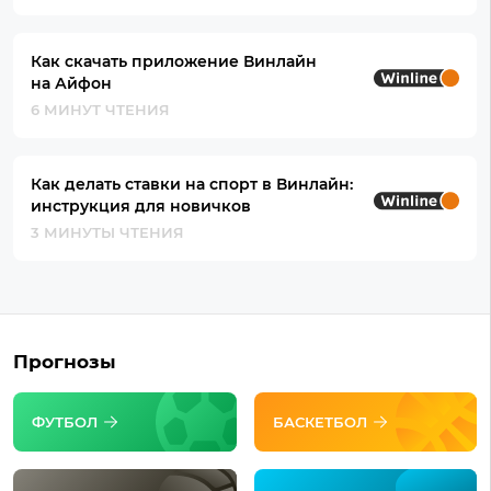
Как скачать приложение Винлайн
на Айфон
6 МИНУТ ЧТЕНИЯ
Как делать ставки на спорт в Винлайн:
инструкция для новичков
3 МИНУТЫ ЧТЕНИЯ
Прогнозы
ФУТБОЛ
БАСКЕТБОЛ