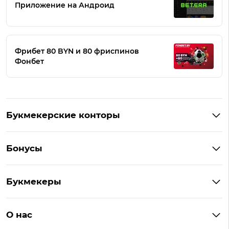
Приложение на Андроид
Фрибет 80 BYN и 80 фриспинов
Фонбет
Букмекерские конторы
Букмекеры Беларуси
Бонусы
Букмекеры на Андроид
Кешбэк
Букмекеры с бонусом
Букмекеры
Бонус на депозит
Букмекеры с приложениями
Betera
Промокоды
БК для ставок на киберспорт
О нас
Фонбет
Фрибеты
БК для ставок на футбол