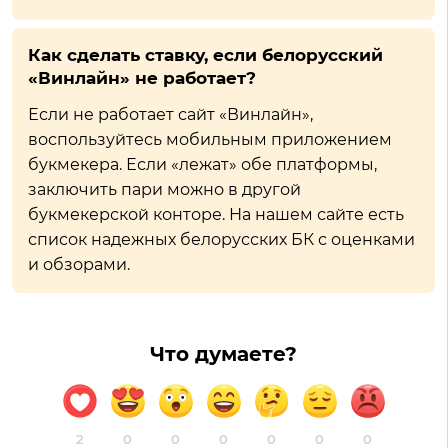
Как сделать ставку, если белорусский
«Винлайн» не работает?
Если не работает сайт «Винлайн»,
воспользуйтесь мобильным приложением
букмекера. Если «лежат» обе платформы,
заключить пари можно в другой
букмекерской конторе. На нашем сайте есть
список надежных белорусских БК с оценками
и обзорами.
Что думаете?
2
0
0
0
0
0
0