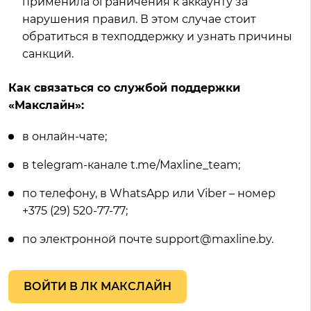
применила ограничения к аккаунту за
нарушения правил. В этом случае стоит
обратиться в техподдержку и узнать причины
санкций.
Как связаться со службой поддержки
«Макслайн»:
в онлайн-чате;
в telegram-канале t.me/Maxline_team;
по телефону, в WhatsApp или Viber – номер
+375 (29) 520-77-77;
по электронной почте
support@maxline.by
.
ВОЙТИ В ЛК МАКСЛАЙН