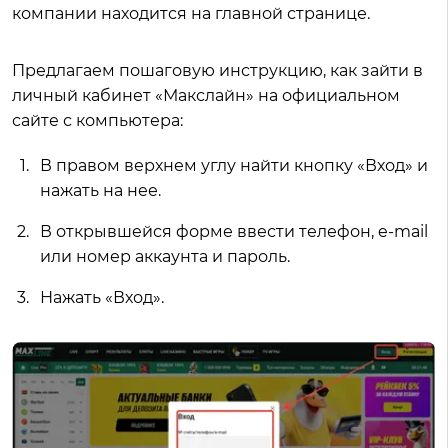
компании находится на главной странице.
Предлагаем пошаговую инструкцию, как зайти в
личный кабинет «Макслайн» на официальном
сайте с компьютера:
В правом верхнем углу найти кнопку «Вход» и
нажать на нее.
В открывшейся форме ввести телефон, e-mail
или номер аккаунта и пароль.
Нажать «Вход».