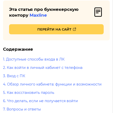
Эта статья про букмекерскую
контору
Maxline
ПЕРЕЙТИ НА САЙТ
Содержание
1.
Доступные способы входа в ЛК
2.
Как войти в личный кабинет с телефона
3.
Вход с ПК
4.
Обзор личного кабинета: функции и возможности
5.
Как восстановить пароль
6.
Что делать, если не получается войти
7.
Вопросы и ответы