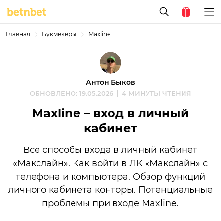
Главная
Букмекеры
Maxline
Антон Быков
ОБНОВЛЕНО: 19.05.2026
4 МИНУТЫ ЧТЕНИЯ
Maxline – вход в личный
кабинет
Все способы входа в личный кабинет
«Макслайн». Как войти в ЛК «Макслайн» с
телефона и компьютера. Обзор функций
личного кабинета конторы. Потенциальные
проблемы при входе Maxline.