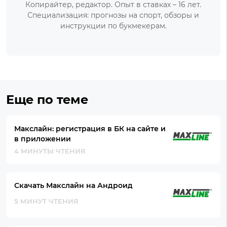
Копирайтер, редактор. Опыт в ставках – 16 лет.
Специализация: прогнозы на спорт, обзоры и
инструкции по букмекерам.
Еще по теме
Макслайн: регистрация в БК на сайте и
в приложении
4 МИНУТЫ ЧТЕНИЯ
Скачать Макслайн на Андроид
5 МИНУТ ЧТЕНИЯ