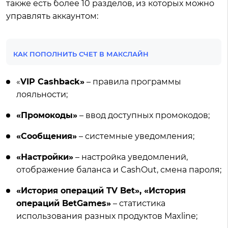
также есть более 10 разделов, из которых можно
управлять аккаунтом:
КАК ПОПОЛНИТЬ СЧЕТ В МАКСЛАЙН
«
VIP Cashback»
– правила программы
лояльности;
«Промокоды»
– ввод доступных промокодов;
«Сообщения»
– системные уведомления;
«Настройки»
– настройка уведомлений,
отображение баланса и CashOut, смена пароля;
«История операций TV Bet», «История
операций BetGames»
– статистика
использования разных продуктов Maxline;