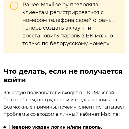
Ранее Maxline.by позволяла
клиентам регистрироваться с
номером телефона своей страны.
Теперь создать аккаунт и
восстановить пароль в БК можно
только по белорусскому номеру.
Что делать, если не получается
войти
Зачастую пользователи входят в ЛК «Макслайн»
без проблем, но трудности изредка возникают.
Возможные причины, почему клиент испытывает
проблемы со входом в личный кабинет Maxline:
Неверно указан логин и/или пароль.