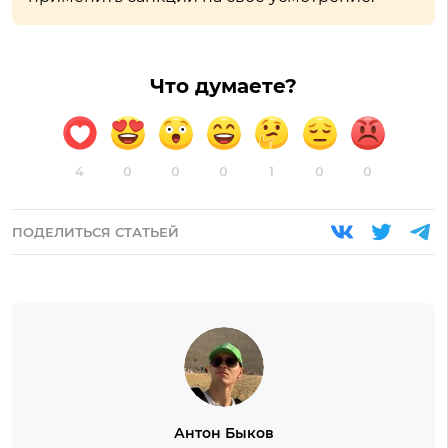
Что думаете?
4
0
0
0
1
0
0
ПОДЕЛИТЬСЯ СТАТЬЕЙ
Антон Быков