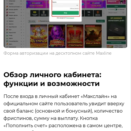
Форма авторизации на десктопном сайте Maxline
Обзор личного кабинета:
функции и возможности
После входа в личный кабинет «Макслайн» на
официальном сайте пользователь увидит вверху
свой баланс (основной и бонусный), количество
фриспинов, сумму на выплату. Кнопка
«Пополнить счет» расположена в самом центре,