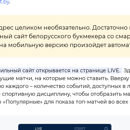
t.by
.
дрес целиком необязательно. Достаточно 
ый сайт белорусского букмекера со смар
на мобильную версию произойдет автома
льный сайт открывается на странице LIVE.
Зд
ущие матчи, на которые можно ставить. Вверху
ло каждого – количество событий, доступных в 
 спортивную дисциплину, чтобы отобразить ма
 «Популярные» для показа топ-матчей во всех 