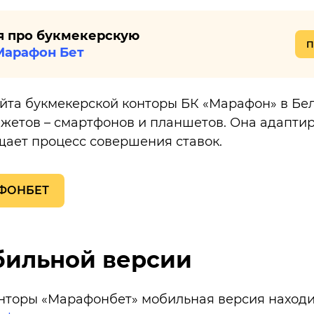
ья про букмекерскую
П
Марафон Бет
йта букмекерской конторы БК «Марафон» в Бел
жетов – смартфонов и планшетов. Она адаптир
щает процесс совершения ставок.
АФОНБЕТ
бильной версии
нторы «Марафонбет» мобильная версия находи