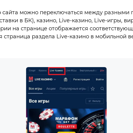
о сайта можно переключаться между разными 
ставки в БК), казино, Live-казино, Live-игры, в
рии на странице отображается соответствующи
я страница раздела Live-казино в мобильной в