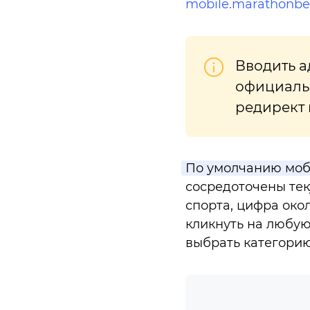
mobile.marathonbe
Вводить а
официальн
редирект 
По умолчанию моби
сосредоточены тек
спорта, цифра око
кликнуть на любую
выбрать категорию