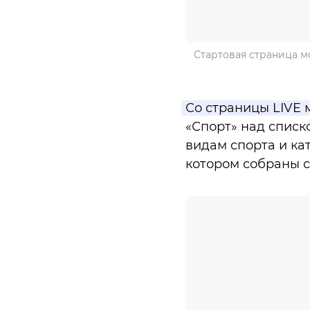
Стартовая страница м
Со страницы LIVE 
«Спорт» над списк
видам спорта и ка
котором собраны 