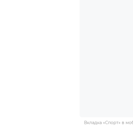
Вкладка «Спорт» в м