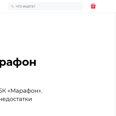
арафон
БК «Марафон».
 недостатки