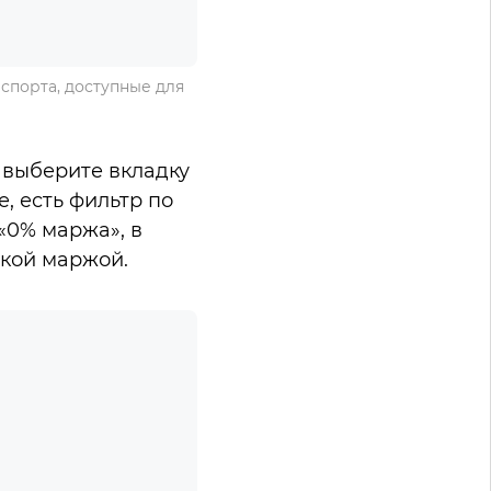
спорта, доступные для
 выберите вкладку
, есть фильтр по
«0% маржа», в
кой маржой.