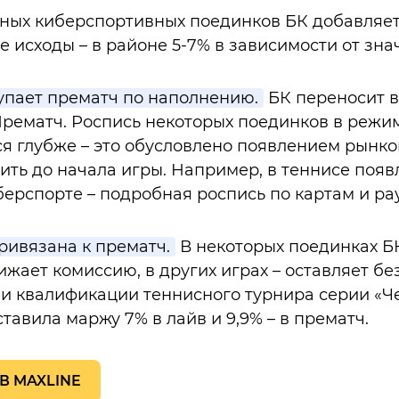
ных киберспортивных поединков БК добавляет 
 исходы – в районе 5-7% в зависимости от зна
упает прематч по наполнению.
БК переносит в
Прематч. Роспись некоторых поединков в режи
я глубже – это обусловлено появлением рынко
ть до начала игры. Например, в теннисе появ
берспорте – подробная роспись по картам и рау
ривязана к прематч.
В некоторых поединках Б
жает комиссию, в других играх – оставляет бе
и квалификации теннисного турнира серии «Ч
тавила маржу 7% в лайв и 9,9% – в прематч.
В MAXLINE