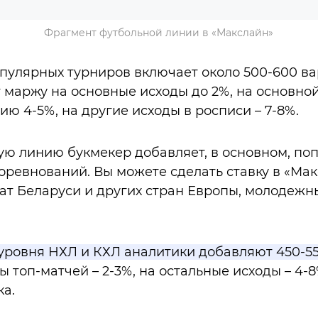
Фрагмент футбольной линии в «Макслайн»
пулярных турниров включает около 500-600 вар
 маржу на основные исходы до 2%, на основной
ю 4-5%, на другие исходы в росписи – 7-8%.
ую линию букмекер добавляет, в основном, по
соревнований. Вы можете сделать ставку в «Мак
ат Беларуси и других стран Европы, молодежн
 уровня НХЛ и КХЛ аналитики добавляют 450-5
 топ-матчей – 2-3%, на остальные исходы – 4-8
ка.