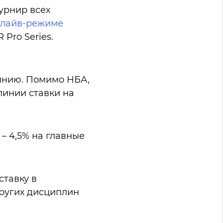
урнир всех
лайв-режиме
Pro Series.
инию. Помимо НБА,
линии ставки на
– 4,5% на главные
тавку в
 других дисциплин