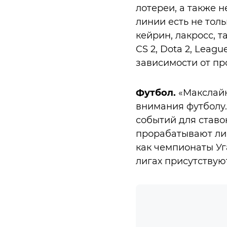
лотереи, а также 
линии есть не тол
кейрин, лакросс, т
CS 2, Dota 2, Leagu
зависимости от пр
Футбол.
«Макслайн
внимания футболу.
событий для ставок
прорабатывают лин
как чемпионаты Уг
лигах присутствуют