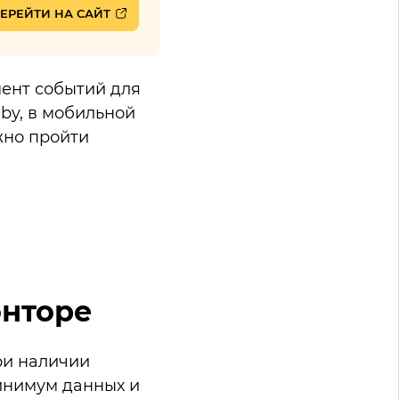
ЕРЕЙТИ НА САЙТ
ент событий для
.by, в мобильной
жно пройти
онторе
ри наличии
минимум данных и