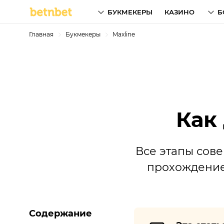
БУКМЕКЕРЫ
КАЗИНО
Б
Главная
Букмекеры
Maxline
Как 
Все этапы сов
прохождение
Содержание