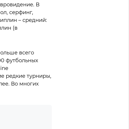
Евровидение. В
ол, серфинг,
циплин – средний:
плин (в
больше всего
00 футбольных
ine
ие редкие турниры,
лее. Во многих