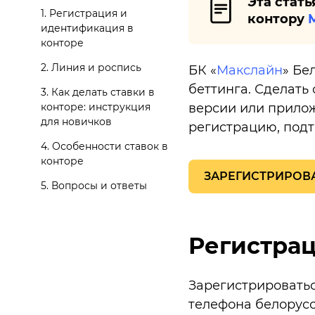
Эта стат
1.
Регистрация и
контору
M
идентификация в
конторе
2.
Линия и роспись
БК «
Макслайн
» Бе
беттинга. Сделать 
3.
Как делать ставки в
конторе: инструкция
версии или прилож
для новичков
регистрацию, подт
4.
Особенности ставок в
конторе
ЗАРЕГИСТРИРОВ
5.
Вопросы и ответы
Регистрац
Зарегистрироватьс
телефона белорусс