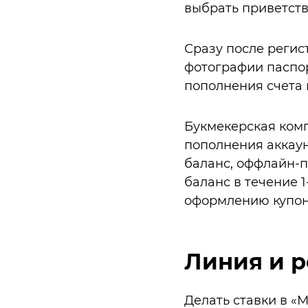
выбрать приветств
Сразу после регис
фотографии паспор
пополнения счета 
Букмекерская ком
пополнения аккаун
баланс, оффлайн-п
баланс в течение 1
оформлению купон
Линия и р
Делать ставки в «