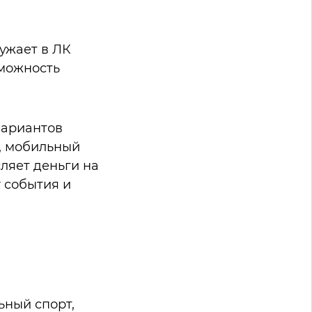
ужает в ЛК
зможность
вариантов
), мобильный
ляет деньги на
у события и
ьный спорт,