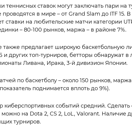
и теннисных ставок могут заключать пари на т
 проводятся в мире – от Grand Slam до ITF 15. В
т ставки на любительские матчи категории UTR 
динки – 80-100 рынков, маржа – в районе 7%.
e также предлагает широкую баскетбольную л
Б и других топ-турниров, бетторы обнаружат в 
пионаты Ливана, Ирака, 3-й дивизион Японии.
тчей по баскетболу – около 150 рынков, маржа 
 показатель поднимается вплоть до 9%).
 киберспортивных событий средний. Сделать с
можно на Dota 2, CS 2, LoL, Valorant. Наличие
ящих турниров.