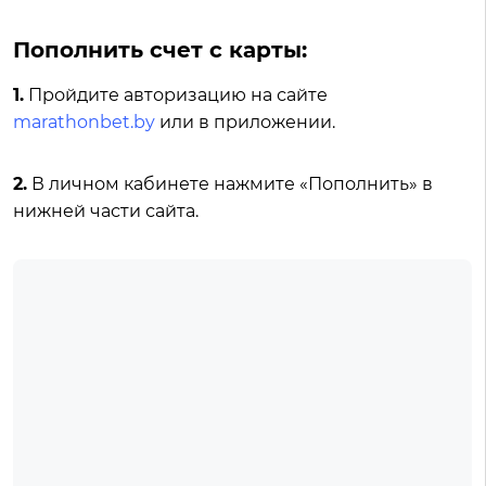
Пополнить счет с карты:
1.
Пройдите авторизацию на сайте
marathonbet.by
или в приложении.
2.
В личном кабинете нажмите «Пополнить» в
нижней части сайта.