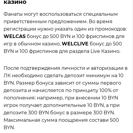
казино
Фанаты могут воспользоваться специальным
приветственным предложением. Во время
регистрации нужно указать один из промокодов:
WELCAS
бонус до 500 BYN и 100 фриспинов для
игр в обычном казино,
WELCLIVE
бонус до 500
BYN и 100 фриспинов для раздела Live Казино.
После подтверждения личности и авторизации в
ЛК необходимо сделать депозит минимум на 10
BYN. Размер бонуса зависит от суммы первого
депозита и начисляется по принципу 100% от
пополнения: например, при внесении 10 BYN
игрок получает дополнительные 10 BYN, а при
депозите 300 BYN бонус в размере 300 BYN.
Максимальная сумма поощрения состави 500
BYN.