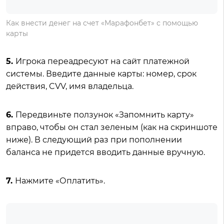
Как внести денег на счет «Марафонбет» с помощью
карты
5.
Игрока переадресуют на сайт платежной
системы. Введите данные карты: номер, срок
действия, CVV, имя владельца.
6.
Передвиньте ползунок «Запомнить карту»
вправо, чтобы он стал зеленым (как на скриншоте
ниже). В следующий раз при пополнении
баланса не придется вводить данные вручную.
7.
Нажмите «Оплатить».