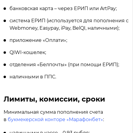
банковская карта – через ЕРИП или ArtPay;
система ЕРИП (используется для пополнения с
Webmoney, Easypay, iPay, BelQI, наличными);
приложение «Оплати»;
QIWI-кошелек;
отделения «Белпочты» (при помощи ЕРИП);
наличными в ППС.
Лимиты, комиссии, сроки
Минимальная сумма пополнения счета
в
букмекерской конторе «Марафонбет»
:
наличными в кассе – 0,93 рубля;