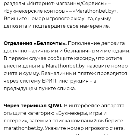
разделы «Интернет-магазины/Сервисы» –
«Букмекерские конторы» – «Marathonbet.by».
Впишите номер игрового аккаунта, сумму
депозита и подтвердите свое намерение.
Отделения «Белпочты».
Пополнение депозита
доступно наличными и безналичными методами.
В первом случае сообщите кассиру, что хотите
внести деньги в Marathonbet.by, назовите номер
счета и сумму. Безналичный платеж проводится
через систему ЕРИП, инструкция – в
предыдущем пункте списка.
Через терминал QIWI.
В интерфейсе аппарата
отыщите категорию «Букмекеры, игры и
лотереи», затем из списка компаний выберите
marathonbet.by. Укажите номер игрового счета,