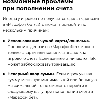
Возможные проблемы
при пополнении счета
Иногда у игроков не получается сделать депозит
в «Марафон бет». Это может произойти по
нескольким причинам:
Использование чужой карты/кошелька.
Пополнить депозит в «Марафонбет» можно
только с карты или кошелька владельца
игрового счета. Если данные отличаются, БК
может заблокировать транзакцию.
Неверный ввод суммы.
Если игрок указал
сумму, меньшую минимальной или большую
максимальной, то не сможете перейти к
следующему шагу при пополнении счета в
«Марафон бет».