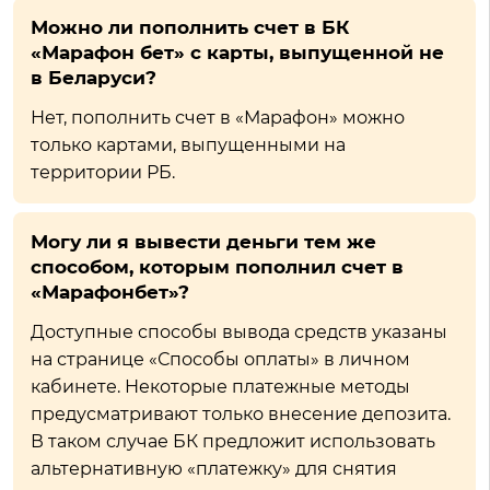
Можно ли пополнить счет в БК
«Марафон бет» с карты, выпущенной не
в Беларуси?
Нет, пополнить счет в «Марафон» можно
только картами, выпущенными на
территории РБ.
Могу ли я вывести деньги тем же
способом, которым пополнил счет в
«Марафонбет»?
Доступные способы вывода средств указаны
на странице «Способы оплаты» в личном
кабинете. Некоторые платежные методы
предусматривают только внесение депозита.
В таком случае БК предложит использовать
альтернативную «платежку» для снятия