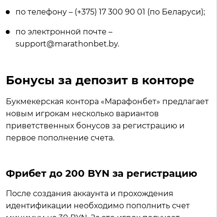
по телефону – (+375) 17 300 90 01 (по Беларуси);
по электронной почте –
support@marathonbet.by
.
Бонусы за депозит в конторе
Букмекерская контора «Марафонбет» предлагает
новым игрокам несколько вариантов
приветственных бонусов за регистрацию и
первое пополнение счета.
Фрибет до 200 BYN за регистрацию
После создания аккаунта и прохождения
идентификации необходимо пополнить счет