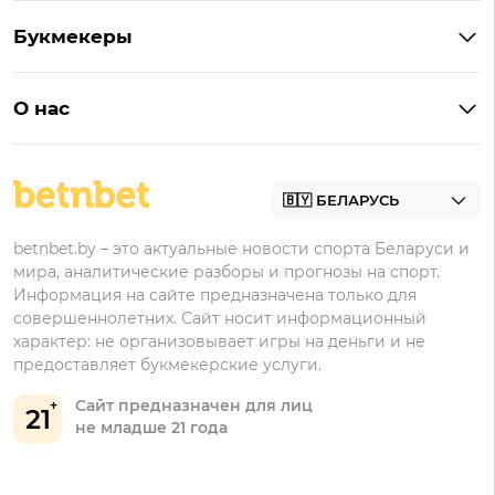
Кешбэк
Букмекеры с бонусом
Букмекеры
Бонус на депозит
Букмекеры с приложениями
Betera
Промокоды
БК для ставок на киберспорт
О нас
Фонбет
Фрибеты
БК для ставок на футбол
Контакты
Винлайн
Промокоды Фонбет
Марафонбет
Бонусы Бетера
betnbet.by – это актуальные новости спорта Беларуси и
Бонусы Винлайн
мира, аналитические разборы и прогнозы на спорт.
Информация на сайте предназначена только для
совершеннолетних. Сайт носит информационный
характер: не организовывает игры на деньги и не
предоставляет букмекерские услуги.
Сайт предназначен для лиц
21
не младше 21 года