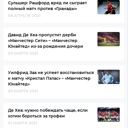
Сульшер: Рашфорд вряд ли сыграет
полный матч против «Гранады»
08 АПРЕЛЯ 2021
Давид Де Хеа пропустит дерби
«Манчестер Сити» – «Манчестер
Юнайтед» из-за рождения дочери
05 МАРТА 2021
Уилфрид Заа не успеет восстановиться
к матчу «Кристал Пэлас» – «Манчестер
Юнайтед»
03 МАРТА 2021
Де Хеа: нужно побеждать чаще, если
хотим бороться за трофеи
01 МАРТА 2021