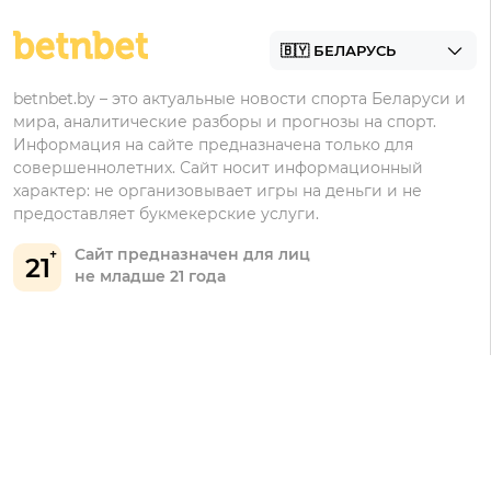
Контакты
Винлайн
Промокоды Фонбет
Марафонбет
Бонусы Бетера
betnbet.by – это актуальные новости спорта Беларуси и
Бонусы Винлайн
мира, аналитические разборы и прогнозы на спорт.
Информация на сайте предназначена только для
совершеннолетних. Сайт носит информационный
характер: не организовывает игры на деньги и не
предоставляет букмекерские услуги.
Сайт предназначен для лиц
21
не младше 21 года