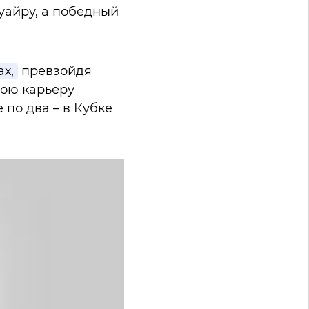
уайру, а победный
ах,
превзойдя
вою карьеру
 по два – в Кубке