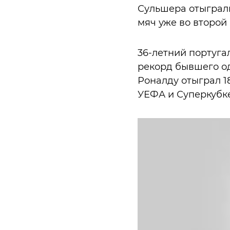
Сульшера отыграл
мяч уже во второй
36-летний португа
рекорд бывшего од
Роналду отыграл 18
УЕФА и Суперкубк