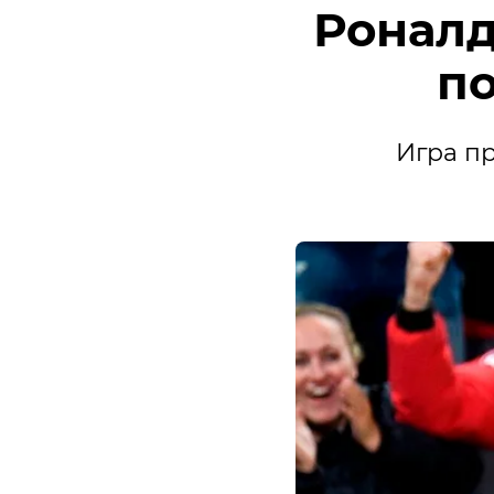
Роналд
по
Игра пр