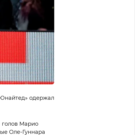
р Юнайтед» одержал
е голов Марио
ные Оле-Гуннара