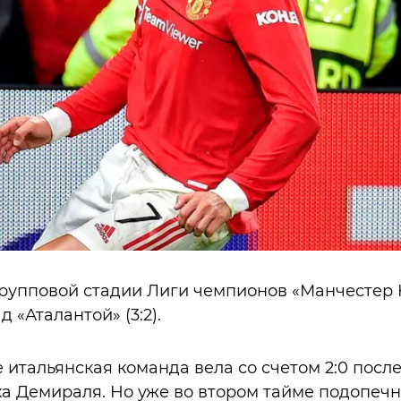
 групповой стадии Лиги чемпионов «Манчесте
 «Аталантой» (3:2).
е итальянская команда вела со счетом 2:0 посл
а Демираля. Но уже во втором тайме подопеч