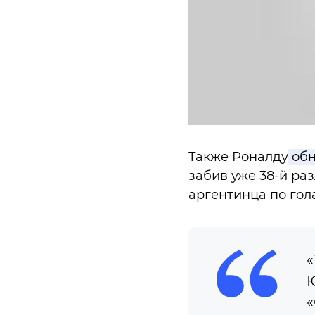
Также Роналду
обн
забив уже 38-й ра
аргентинца по гола
«
Ю
«