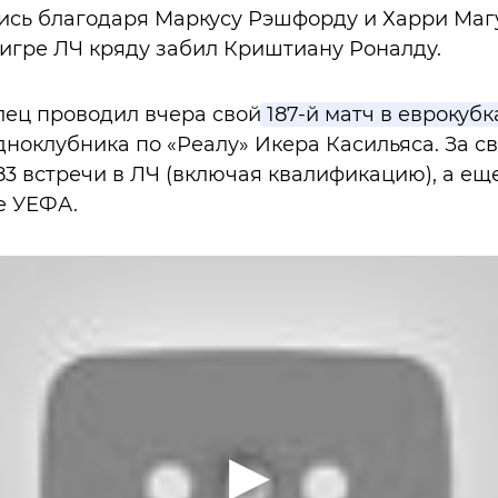
ись благодаря Маркусу Рэшфорду и Харри Маг
 игре ЛЧ кряду забил Криштиану Роналду.
лец проводил вчера свой
187-й матч в еврокубк
ноклубника по «Реалу» Икера Касильяса. За с
3 встречи в ЛЧ (включая квалификацию), а еще
е УЕФА.