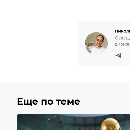
Никол
Освеща
дивизи
Еще по теме