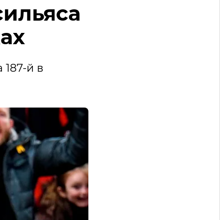
сильяса
ках
 187-й в