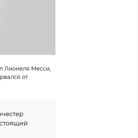
л Лионеля Месси,
рвался от
нчестер
астоящий