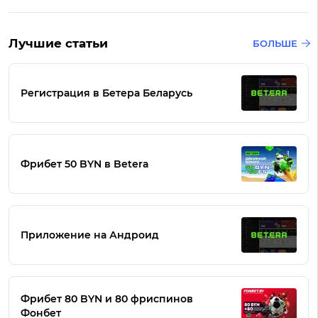
Лучшие статьи
БОЛЬШЕ
Регистрация в Бетера Беларусь
Фрибет 50 BYN в Betera
Приложение на Андроид
Фрибет 80 BYN и 80 фриспинов
Фонбет