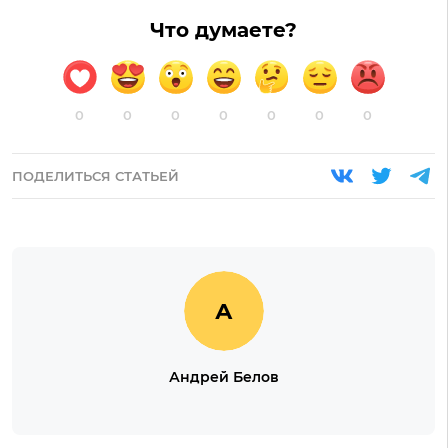
Что думаете?
0
0
0
0
0
0
0
ПОДЕЛИТЬСЯ СТАТЬЕЙ
А
Андрей Белов