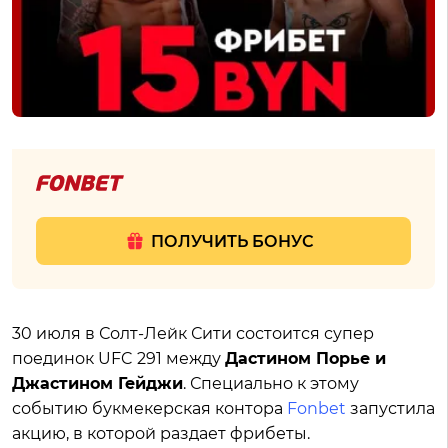
ПОЛУЧИТЬ БОНУС
30 июля в Солт-Лейк Сити состоится супер
поединок UFC 291 между
Дастином Порье и
Джастином Гейджи
. Специально к этому
событию букмекерская контора
Fonbet
запустила
акцию, в которой раздает фрибеты.