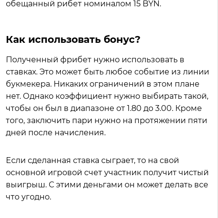
обещанный рибет номиналом 15 BYN.
Как использовать бонус?
Полученный фрибет нужно использовать в
ставках. Это может быть любое событие из линии
букмекера. Никаких ограничений в этом плане
нет. Однако коэффициент нужно выбирать такой,
чтобы он был в диапазоне от 1.80 до 3.00. Кроме
того, заключить пари нужно на протяжении пяти
дней после начисления.
Если сделанная ставка сыграет, то на свой
основной игровой счет участник получит чистый
выигрыш. С этими деньгами он может делать все
что угодно.