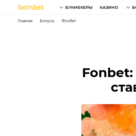
БУКМЕКЕРЫ
КАЗИНО
Б
Главная
Бонусы
Фонбет
Fonbet:
ста