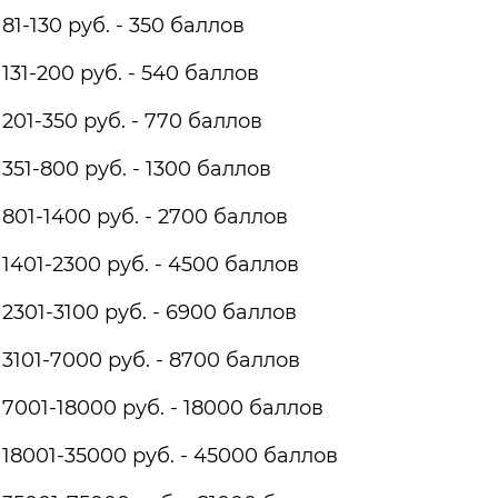
81-130 руб. - 350 баллов
131-200 руб. - 540 баллов
201-350 руб. - 770 баллов
351-800 руб. - 1300 баллов
801-1400 руб. - 2700 баллов
1401-2300 руб. - 4500 баллов
2301-3100 руб. - 6900 баллов
3101-7000 руб. - 8700 баллов
7001-18000 руб. - 18000 баллов
18001-35000 руб. - 45000 баллов