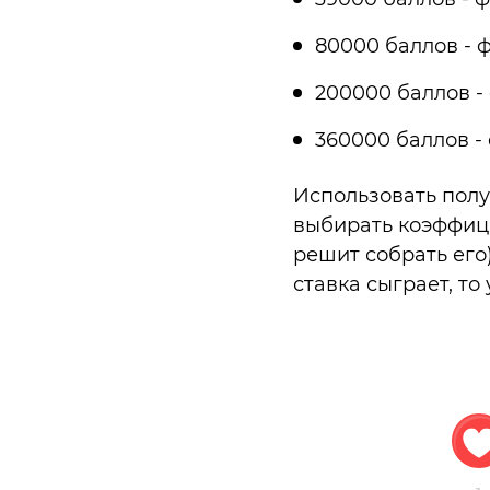
80000 баллов - 
200000 баллов -
360000 баллов - 
Использовать полу
выбирать коэффицие
решит собрать его
ставка сыграет, т