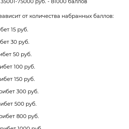
35001-75000 руб. - 81000 баллов
ависит от количества набранных баллов:
бет 15 руб.
бет 30 руб.
ибет 50 руб.
ибет 100 руб.
ибет 150 руб.
рибет 300 руб.
рибет 500 руб.
рибет 800 руб.
фрибет 1000 руб.