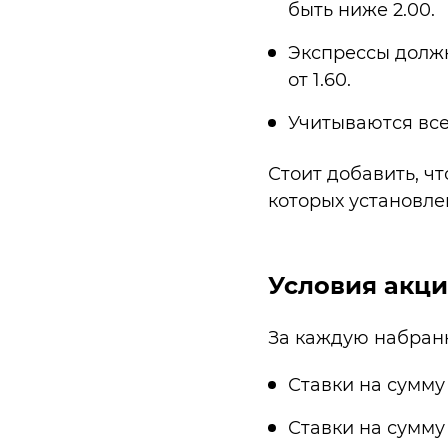
быть ниже 2.00.
Экспрессы должн
от 1.60.
Учитываются все
Стоит добавить, чт
которых установлен
Условия акц
За каждую набранн
Ставки на сумму 
Ставки на сумму 