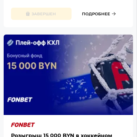
ЗАВЕРШЕН
ПОДРОБНЕЕ
Розыгрыш 15 000 BYN в хоккейном