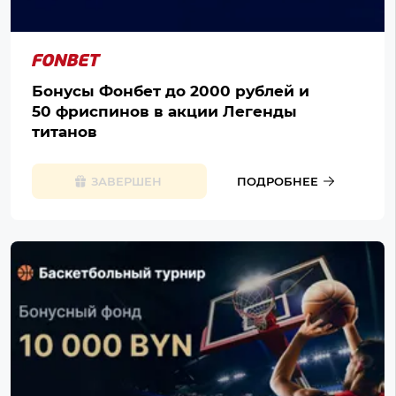
Бонусы Фонбет до 2000 рублей и
50 фриспинов в акции Легенды
титанов
ЗАВЕРШЕН
ПОДРОБНЕЕ