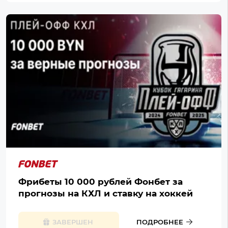
Фрибеты 10 000 рублей Фонбет за
прогнозы на КХЛ и ставку на хоккей
ЗАВЕРШЕН
ПОДРОБНЕЕ