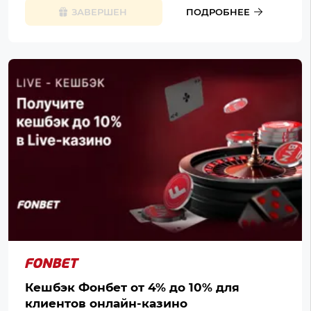
ЗАВЕРШЕН
ПОДРОБНЕЕ
Кешбэк Фонбет от 4% до 10% для
клиентов онлайн-казино