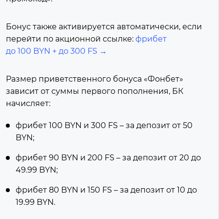
Бонус также активируется автоматически, если
перейти по акционной ссылке:
фрибет
до 100 BYN + до 300 FS →
Размер приветственного бонуса «Фонбет»
зависит от суммы первого пополнения, БК
начисляет:
фрибет 100 BYN и 300 FS – за депозит от 50
BYN;
фрибет 90 BYN и 200 FS – за депозит от 20 до
49.99 BYN;
фрибет 80 BYN и 150 FS – за депозит от 10 до
19.99 BYN.