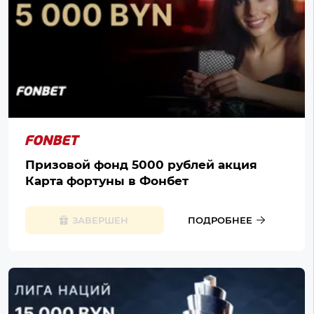
Призовой фонд 5000 рублей акция
Карта фортуны в Фонбет
ЗАВЕРШЕН
ПОДРОБНЕЕ