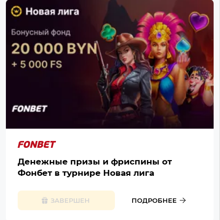
Денежные призы и фриспины от
Фонбет в турнире Новая лига
ЗАВЕРШЕН
ПОДРОБНЕЕ