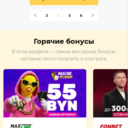
3
4
5
6
Горячие бонусы
В этом разделе — самые выгодные бонусы,
которые легко получить и отыграть.