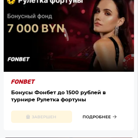
Бонусы Фонбет до 1500 рублей в
турнире Рулетка фортуны
ЗАВЕРШЕН
ПОДРОБНЕЕ