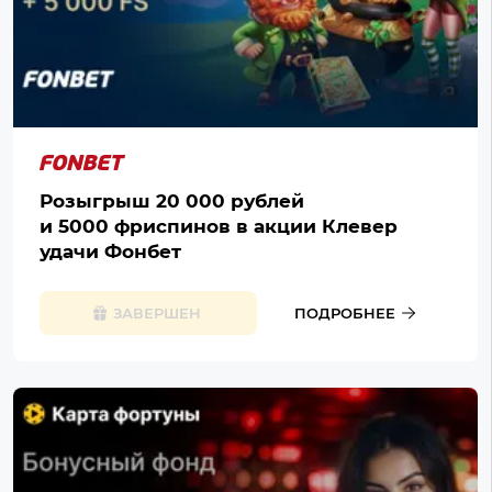
Розыгрыш 20 000 рублей
и 5000 фриспинов в акции Клевер
удачи Фонбет
ЗАВЕРШЕН
ПОДРОБНЕЕ