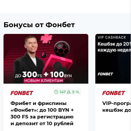
Бонусы от Фонбет
147 Д. 5 Ч.
Фрибет и фриспины
VIP-прогр
«Фонбет»: до 100 BYN +
кешбэк до
300 FS за регистрацию
и депозит от 10 рублей