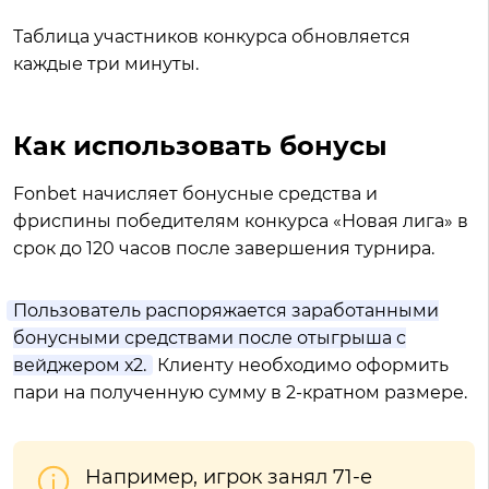
Таблица участников конкурса обновляется
каждые три минуты.
Как использовать бонусы
Fonbet начисляет бонусные средства и
фриспины победителям конкурса «Новая лига» в
срок до 120 часов после завершения турнира.
Пользователь распоряжается заработанными
бонусными средствами после отыгрыша с
вейджером х2.
Клиенту необходимо оформить
пари на полученную сумму в 2-кратном размере.
Например, игрок занял 71-е