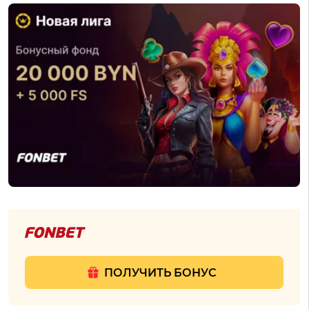
ПОЛУЧИТЬ БОНУС