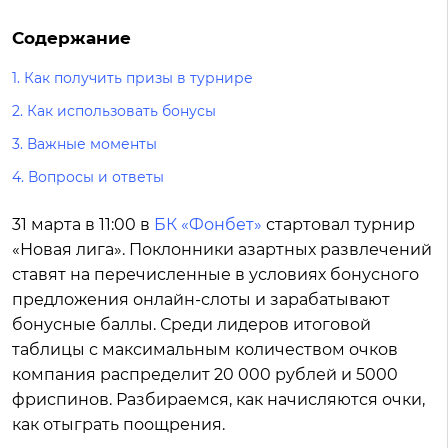
Содержание
1.
Как получить призы в турнире
2.
Как использовать бонусы
3.
Важные моменты
4.
Вопросы и ответы
31 марта в 11:00 в
БК «Фонбет»
стартовал турнир
«Новая лига». Поклонники азартных развлечений
ставят на перечисленные в условиях бонусного
предложения онлайн-слоты и зарабатывают
бонусные баллы. Среди лидеров итоговой
таблицы с максимальным количеством очков
компания распределит 20 000 рублей и 5000
фриспинов. Разбираемся, как начисляются очки,
как отыграть поощрения.