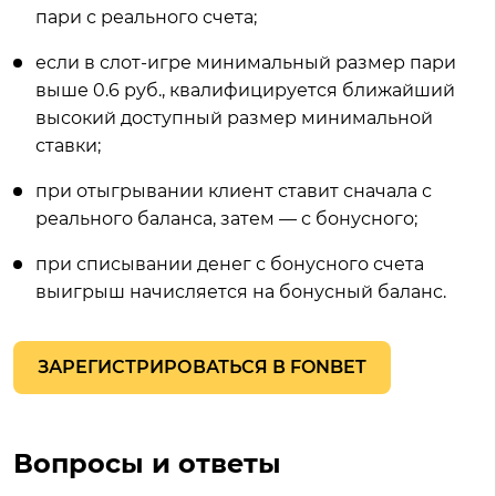
пари с реального счета;
если в слот-игре минимальный размер пари
выше 0.6 руб., квалифицируется ближайший
высокий доступный размер минимальной
ставки;
при отыгрывании клиент ставит сначала с
реального баланса, затем — с бонусного;
при списывании денег с бонусного счета
выигрыш начисляется на бонусный баланс.
ЗАРЕГИСТРИРОВАТЬСЯ В FONBET
Вопросы и ответы