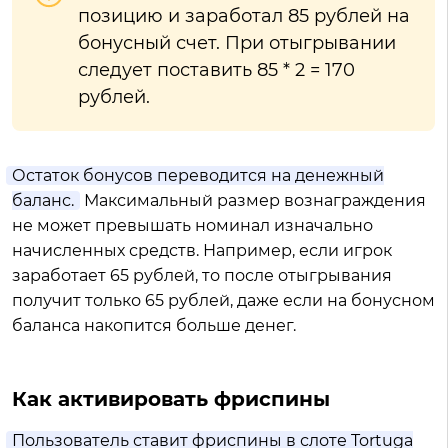
позицию и заработал 85 рублей на
бонусный счет. При отыгрывании
следует поставить 85 * 2 = 170
рублей.
Остаток бонусов переводится на денежный
баланс.
Максимальный размер вознаграждения
не может превышать номинал изначально
начисленных средств. Например, если игрок
заработает 65 рублей, то после отыгрывания
получит только 65 рублей, даже если на бонусном
баланса накопится больше денег.
Как активировать фриспины
Пользователь ставит фриспины в слоте Tortuga