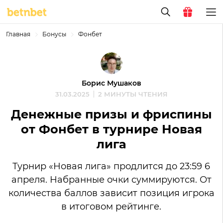
Главная
Бонусы
Фонбет
Борис Мушаков
31.03.2025
2 МИНУТЫ ЧТЕНИЯ
Денежные призы и фриспины
от Фонбет в турнире Новая
лига
Турнир «Новая лига» продлится до 23:59 6
апреля. Набранные очки суммируются. От
количества баллов зависит позиция игрока
в итоговом рейтинге.