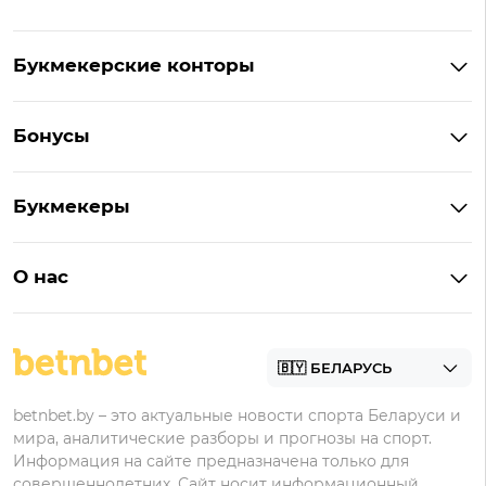
Букмекерские конторы
Букмекеры Беларуси
Бонусы
Букмекеры на Андроид
Кешбэк
Букмекеры с бонусом
Букмекеры
Бонус на депозит
Букмекеры с приложениями
Betera
Промокоды
БК для ставок на киберспорт
О нас
Фонбет
Фрибеты
БК для ставок на футбол
Контакты
Винлайн
Промокоды Фонбет
Марафонбет
Бонусы Бетера
betnbet.by – это актуальные новости спорта Беларуси и
Бонусы Винлайн
мира, аналитические разборы и прогнозы на спорт.
Информация на сайте предназначена только для
совершеннолетних. Сайт носит информационный