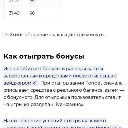
21-30
80
31-40
60
Рейтинг обновляется каждые три минуты.
Как отыграть бонусы
Игрок забирает бонусы и распоряжается
заработанными средствами после отыгрыша с
вейджером х1.
При отыгрывании Fonbet сначала
списывает средства с реального баланса, затем —
с бонусного. Для отыгрыша пользователь ставит
на игры из раздела «Live-казино».
На выполнение условий отыгрыша клиент
получает 5 дней с момента активации бонусного