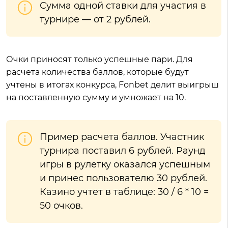
Сумма одной ставки для участия в
турнире — от 2 рублей.
Очки приносят только успешные пари. Для
расчета количества баллов, которые будут
учтены в итогах конкурса, Fonbet делит выигрыш
на поставленную сумму и умножает на 10.
Пример расчета баллов. Участник
турнира поставил 6 рублей. Раунд
игры в рулетку оказался успешным
и принес пользователю 30 рублей.
Казино учтет в таблице: 30 / 6 * 10 =
50 очков.