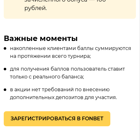
рублей.
Важные моменты
накопленные клиентами баллы суммируются
на протяжении всего турнира;
для получения баллов пользователь ставит
только с реального баланса;
в акции нет требований по внесению
дополнительных депозитов для участия.
ЗАРЕГИСТРИРОВАТЬСЯ В FONBET