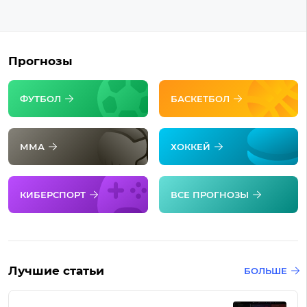
Прогнозы
ФУТБОЛ
БАСКЕТБОЛ
ММА
ХОККЕЙ
КИБЕРСПОРТ
ВСЕ ПРОГНОЗЫ
Лучшие статьи
БОЛЬШЕ