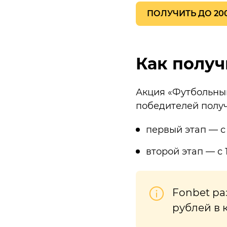
ПОЛУЧИТЬ ДО 20
Как полу
Акция «Футбольный
победителей полу
первый этап — с 1
второй этап — с 1
Fonbet раз
рублей в 