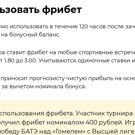
ьзовать фрибет
о использовать в течение 120 часов после за
 на бонусный баланс.
а ставит фрибет на любые спортивные встреч
 1.80 до 3.00. Учитываются одиночные ставки 
риносит прогнозисту чистую прибыль на осно
 за вычетом номинала бонуса.
пользования фрибета. Участник турнира 
олучил фрибет номиналом 400 рублей. Иг
победу БАТЭ над «Гомелем» с Высшей лиг