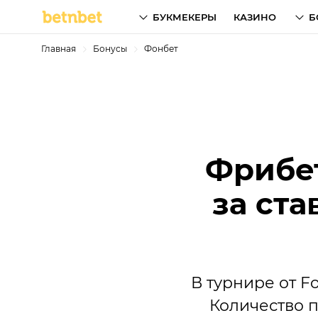
БУКМЕКЕРЫ
КАЗИНО
Б
Главная
Бонусы
Фонбет
Фрибет
за ст
В турнире от F
Количество 