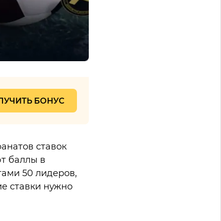
ЛУЧИТЬ БОНУС
анатов ставок
т баллы в
тами 50 лидеров,
ие ставки нужно