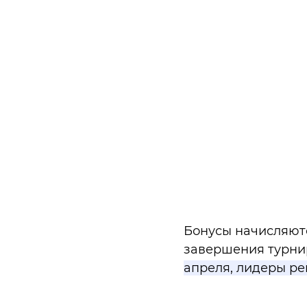
Бонусы начисляют
завершения турни
апреля, лидеры ре