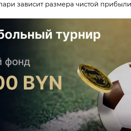
пари зависит размера чистой прибыли