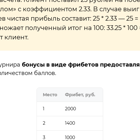
лом» с коэффициентом 2.33. В случае вы
 чистая прибыль составит: 25 * 2.33 — 25 = 
ожает полученный итог на 100: 33.25 * 100 
т клиент.
турнира
бонусы в виде фрибетов предоставля
оличеством баллов.
Место
Фрибет, руб.
1
2000
2
1400
3
1000