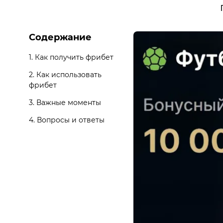
Содержание
1.
Как получить фрибет
2.
Как использовать
фрибет
3.
Важные моменты
4.
Вопросы и ответы