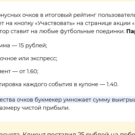
нусных очков в итоговый рейтинг пользовател
т на кнопку «Участвовать» на странице акции
ттор ставит на любые футбольные поединки.
Па
ма — 15 рублей;
очное или экспресс;
нт — от 1.60;
ировка каждого события в купоне — 1.40.
ества очков букмекер умножает сумму выигрыш
азмеру чистой прибыли.
счета. Клиент поставил 25 рублей на побе