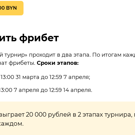
00 BYN
чить фрибет
 турнир» проходит в два этапа. По итогам кажд
чат фрибеты.
Сроки этапов:
3:00 31 марта до 12:59 7 апреля;
3:00 7 апреля до 12:59 14 апреля.
ыграет 20 000 рублей в 2 этапах турнира, 
каждом.