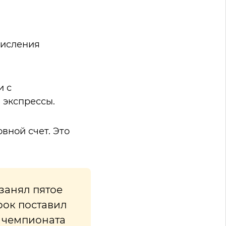
числения
и с
и экспрессы.
вной счет. Это
занял пятое
рок поставил
е чемпионата