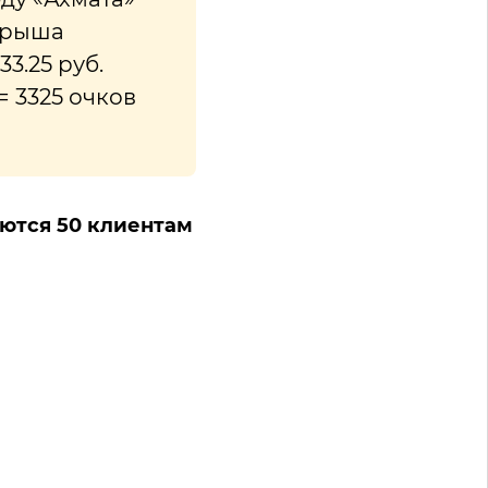
игрыша
33.25 руб.
= 3325 очков
ются 50 клиентам