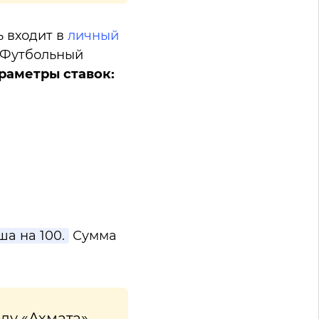
ь входит в
личный
 «Футбольный
раметры ставок:
а на 100.
Сумма
ду «Ахмата»