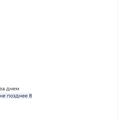
за днем
не позднее 8