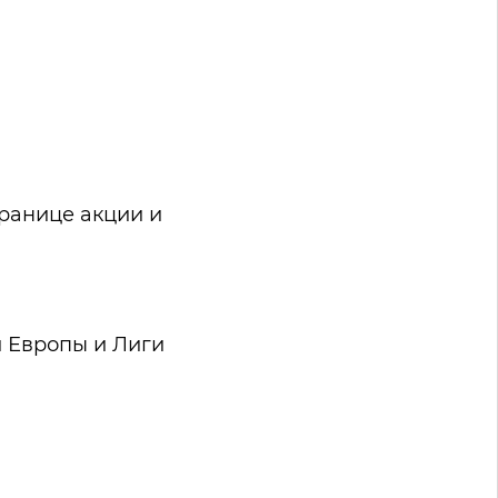
транице акции и
и Европы и Лиги