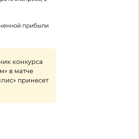
ученной прибыли
ник конкурса
м» в матче
«лис» принесет