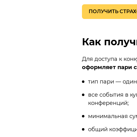
ПОЛУЧИТЬ СТРАХ
Как полу
Для доступа к кон
оформляет пари 
тип пари — один
все события в к
конференций;
минимальная сум
общий коэффицие