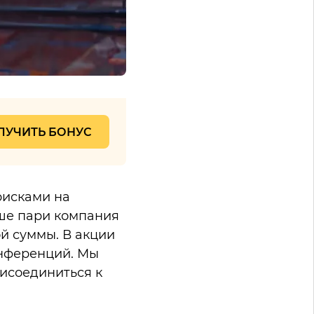
ЛУЧИТЬ БОНУС
рисками на
ыше пари компания
й суммы. В акции
онференций. Мы
исоединиться к