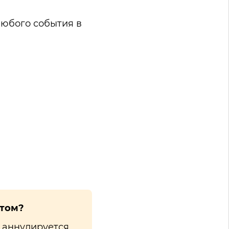
любого события в
.
атом?
 аннулируется.