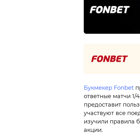
Букмекер Fonbet
п
ответные матчи 1/
предоставит польз
участвуют все пое
изучили правила б
акции.