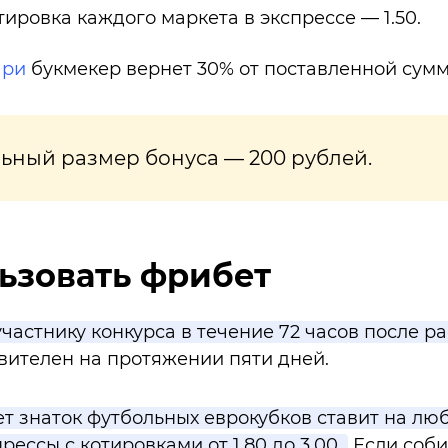
ировка каждого маркета в экспрессе — 1.50.
ари
букмекер вернет 30% от поставленной сум
ьный размер бонуса — 200 рублей.
ьзовать фрибет
частнику конкурса в течение 72 часов после р
вителен на протяжении пяти дней.
 знаток футбольных еврокубков ставит на лю
ессы с котировками от 1.80 до 3.00.
Если соби