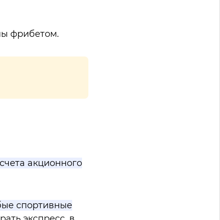
мы фрибетом.
асчета акционного
бые спортивные
рать экспресс, в