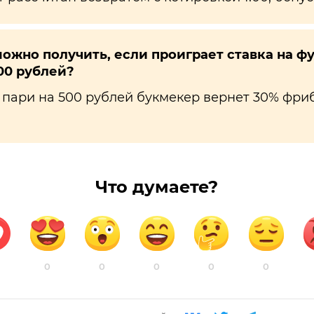
ожно получить, если проиграет ставка на ф
00 рублей?
пари на 500 рублей букмекер вернет 30% фри
Что думаете?
0
0
0
0
0