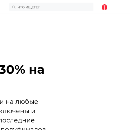
 30% на
ри на любые
аключены и
 последние
 полуфиналов.