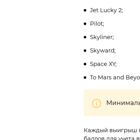
Jet Lucky 2;
Pilot;
Skyliner;
Skyward;
Space XY;
To Mars and Beyo
Минимальн
Каждый выигрыш пр
баллов для учета 