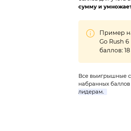
сумму и умножает
Пример на
Go Rush 6
баллов: 18
Все выигрышные ст
набранных баллов 
лидерам.