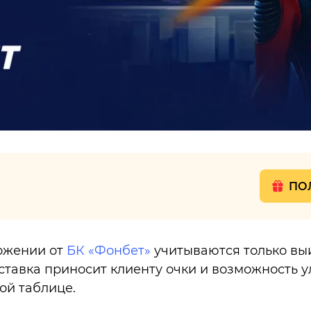
ПО
ожении от
БК «Фонбет»
учитываются только вы
тавка приносит клиенту очки и возможность 
ой таблице.