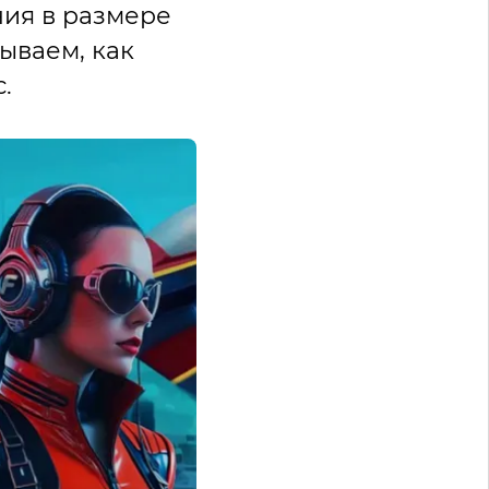
ия в размере
зываем, как
.