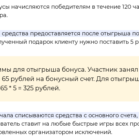
сы начисляются победителям в течение 120 ча
ра.
 средства предоставляется после отыгрыша п
ученный подарок клиенту нужно поставить 5 р
ммы для отыгрыша бонуса. Участник занял 
 65 рублей на бонусный счет. Для отыгр
65 * 5 = 325 рублей.
ала списываются средства с основного счета,
ватель ставит на любые быстрые игры всех пр
новленных организатором исключений.