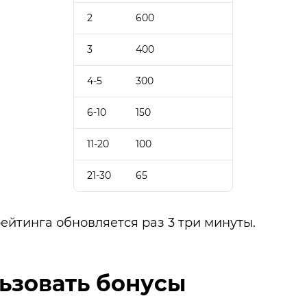
2
600
3
400
4-5
300
6-10
150
11-20
100
21-30
65
ейтинга обновляется раз 3 три минуты.
ьзовать бонусы