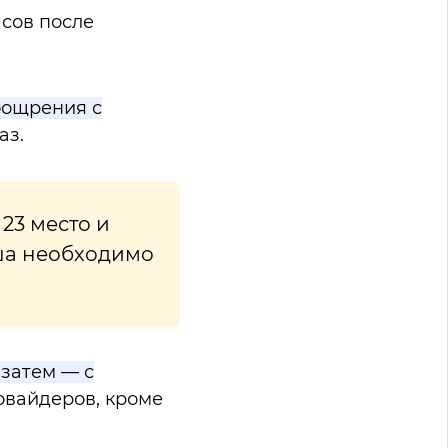
сов после
оощрения с
аз.
23 место и
ыша необходимо
 затем — с
овайдеров, кроме