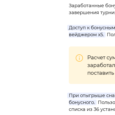
Заработанные бону
завершения турни
Доступ к бонусным
вейджером х5.
Пол
Расчет су
заработал
поставить 
При отыгрыше снач
бонусного.
Пользо
списка из 36 уста