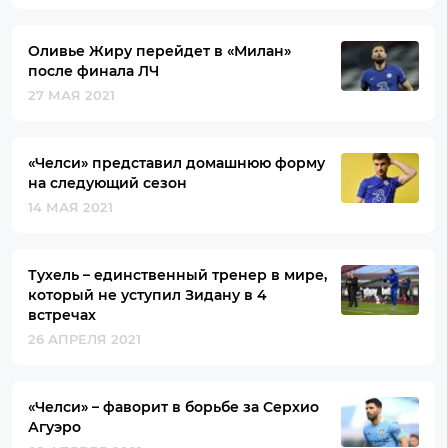
Оливье Жиру перейдет в «Милан»
после финала ЛЧ
27 МАЯ 2021
«Челси» представил домашнюю форму
на следующий сезон
14 МАЯ 2021
Тухель – единственный тренер в мире,
который не уступил Зидану в 4
встречах
26 АПРЕЛЯ 2021
«Челси» – фаворит в борьбе за Серхио
Агуэро