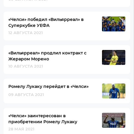
«Челси» победил «Вильярреал» в
Суперкубке УЕФА
12 АВГУСТА 2021
«Вильярреал» продлил контракт с
Жераром Морено
10 АВГУСТА 2021
Ромелу Лукаку перейдет в «Челси»
09 АВГУСТА 2021
«Челси» заинтересован в
приобретении Ромелу Лукаку
28 МАЯ 2021