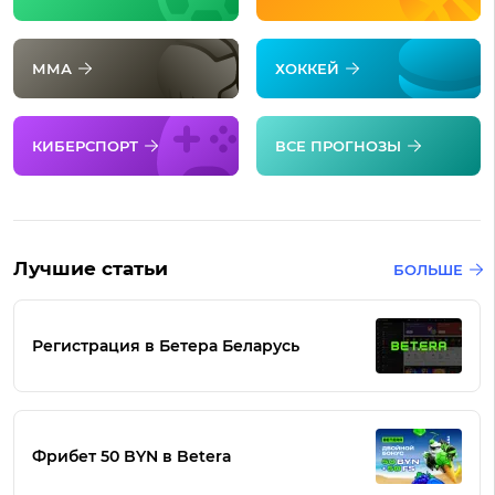
ММА
ХОККЕЙ
КИБЕРСПОРТ
ВСЕ ПРОГНОЗЫ
Лучшие статьи
БОЛЬШЕ
Регистрация в Бетера Беларусь
Фрибет 50 BYN в Betera