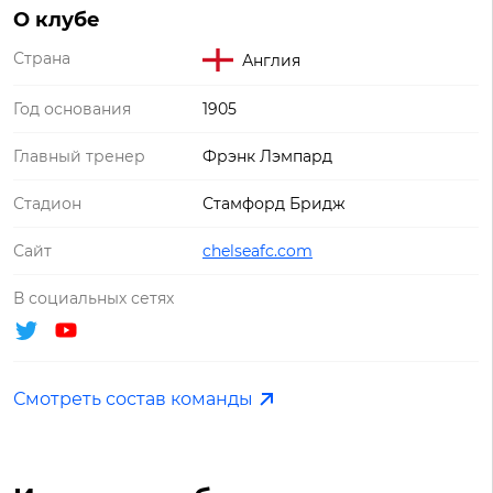
О клубе
Страна
Англия
Год основания
1905
Главный тренер
Фрэнк Лэмпард
Стадион
Стамфорд Бридж
Сайт
chelseafc.com
В социальных сетях
Смотреть состав команды