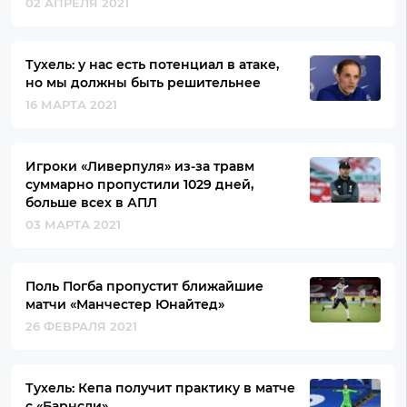
02 АПРЕЛЯ 2021
Тухель: у нас есть потенциал в атаке,
но мы должны быть решительнее
16 МАРТА 2021
Игроки «Ливерпуля» из-за травм
суммарно пропустили 1029 дней,
больше всех в АПЛ
03 МАРТА 2021
Поль Погба пропустит ближайшие
матчи «Манчестер Юнайтед»
26 ФЕВРАЛЯ 2021
Тухель: Кепа получит практику в матче
с «Барнсли»