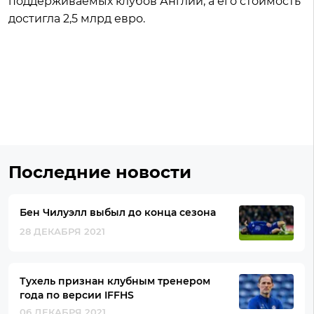
поддерживаемых клубов Англии, а его стоимость
достигла 2,5 млрд евро.
Последние новости
Бен Чилуэлл выбыл до конца сезона
28 ДЕКАБРЯ 2021
Тухель признан клубным тренером
года по версии IFFHS
06 ДЕКАБРЯ 2021