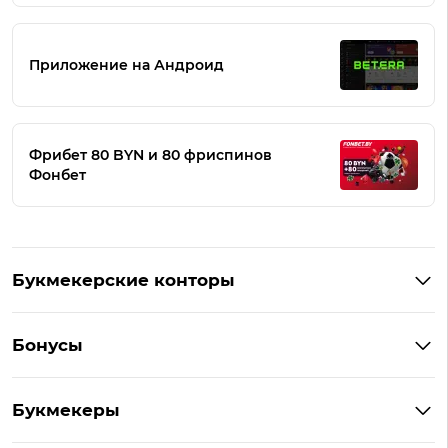
Приложение на Андроид
Фрибет 80 BYN и 80 фриспинов
Фонбет
Букмекерские конторы
Букмекеры Беларуси
Бонусы
Букмекеры на Андроид
Кешбэк
Букмекеры с бонусом
Букмекеры
Бонус на депозит
Букмекеры с приложениями