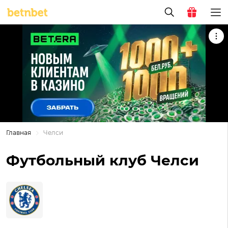
Главная
Челси
Футбольный клуб Челси