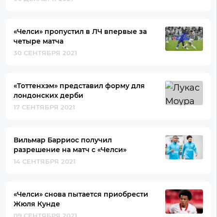
«Челси» пропустил в ЛЧ впервые за
четыре матча
30 СЕНТЯБРЯ 2021
«Тоттенхэм» представил форму для
лондонских дерби
17 СЕНТЯБРЯ 2021
Вильмар Барриос получил
разрешение на матч с «Челси»
14 СЕНТЯБРЯ 2021
«Челси» снова пытается приобрести
Жюля Кунде
09 СЕНТЯБРЯ 2021