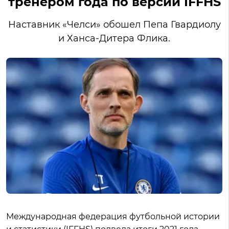
тренером года по версии IFFHS
Наставник «Челси» обошел Пепа Гвардиолу
и Ханса-Дитера Флика.
Международная федерация футбольной истории