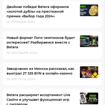
Двойная победа! Betera оформила
«золотой дубль» на престижной
премии «Выбор года 2024»
15 ОКТЯБРЯ 2024
Новый формат Лиги чемпионов будет
интереснее? Разбираемся вместе с
Betera
16 СЕНТЯБРЯ 2024
Заводчанин из Минска рассказал, как
выиграл 27 535 BYN в онлайн-казино
26 АВГУСТА 2024
Betera расширяет ассортимент Live
Сasino и улучшает функционал игр
с диллером