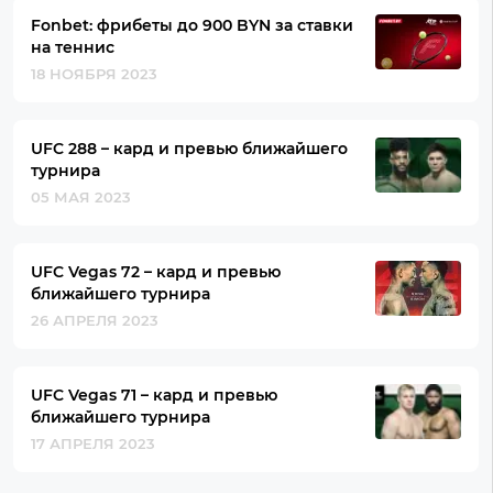
Fonbet: фрибеты до 900 BYN за ставки
на теннис
18 НОЯБРЯ 2023
UFC 288 – кард и превью ближайшего
турнира
05 МАЯ 2023
UFC Vegas 72 – кард и превью
ближайшего турнира
26 АПРЕЛЯ 2023
UFC Vegas 71 – кард и превью
ближайшего турнира
17 АПРЕЛЯ 2023