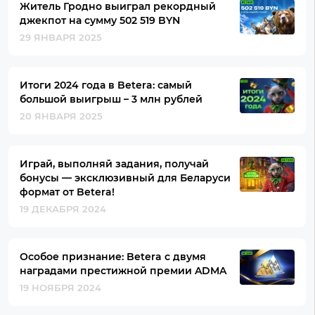
Житель Гродно выиграл рекордный
джекпот на сумму 502 519 BYN
29 ЯНВАРЯ 2025
Итоги 2024 года в Betera: самый
большой выигрыш – 3 млн рублей
20 ЯНВАРЯ 2025
Играй, выполняй задания, получай
бонусы — эксклюзивный для Беларуси
формат от Betera!
19 ДЕКАБРЯ 2024
Особое признание: Betera с двумя
наградами престижной премии ADMA
19 НОЯБРЯ 2024