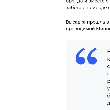
бренда и вместе с
забота о природе о
Высадка прошла в
проводимой Минист
B
к
с
к
р
у
б
д