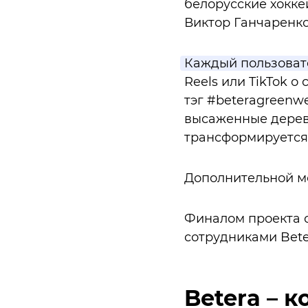
белорусские хокке
Виктор Ганчаренко,
Каждый пользовате
Reels или TikTok о
тэг #beteragreenw
высаженные дерев
трансформируется 
Дополнительной мо
Финалом проекта с
сотрудниками Bete
Betera – 