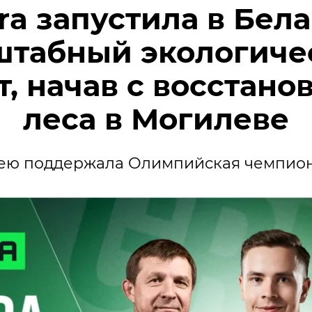
ra запустила в Бел
штабный экологиче
т, начав с восстано
леса в Могилеве
ею поддержала Олимпийская чемпион