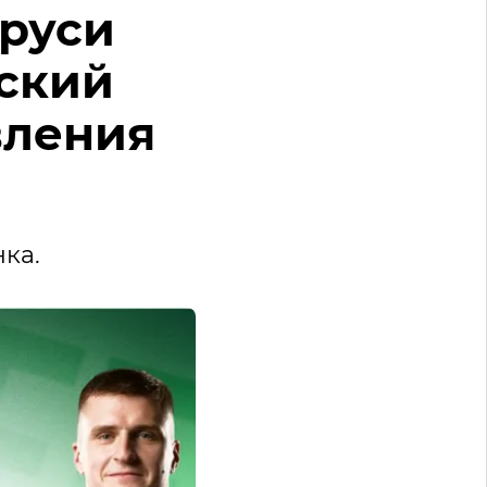
аруси
ский
вления
ка.