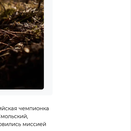
ийская чемпионка
мольский,
овились миссией