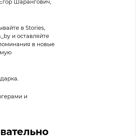
 Егор Шарангович,
вайте в Stories,
a_by и оставляйте
упоминания в новые
ямую
дарка.
огерами и
овательно