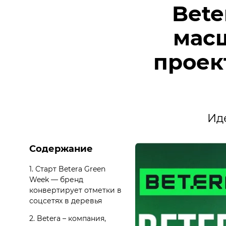
Bete
мас
проек
Ид
Содержание
1.
Старт Betera Green
Week — бренд
конвертирует отметки в
соцсетях в деревья
2.
Betera – компания,