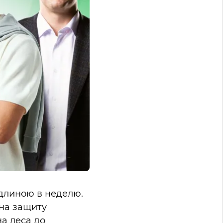
длиною в неделю.
на защиту
а леса до