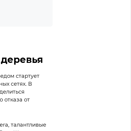
в деревья
ледом стартует
ых сетях. В
делиться
 отказа от
era, талантливые