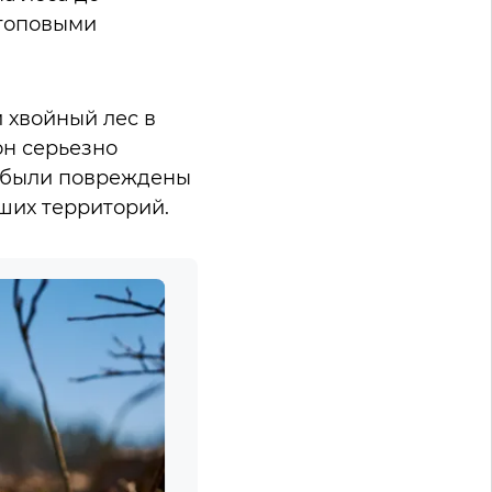
 топовыми
 хвойный лес в
он серьезно
в были повреждены
ших территорий.