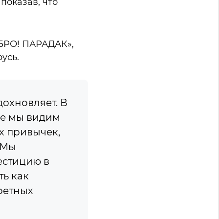
показав, что
БРО! ПАРАДАК»,
усь.
дохновляет. В
ге мы видим
х привычек,
 Мы
естицию в
ть как
кретных