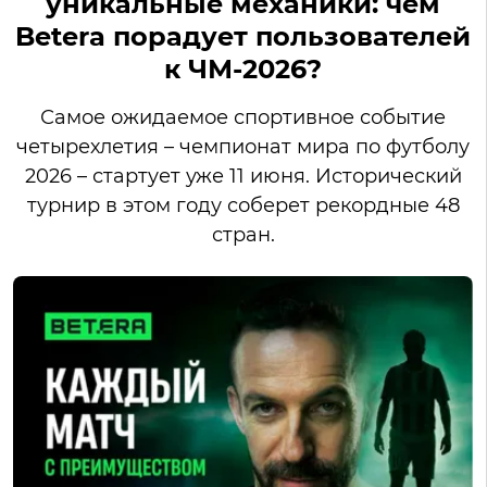
уникальные механики: чем
Betera порадует пользователей
к ЧМ-2026?
Самое ожидаемое спортивное событие
четырехлетия – чемпионат мира по футболу
2026 – стартует уже 11 июня. Исторический
турнир в этом году соберет рекордные 48
стран.