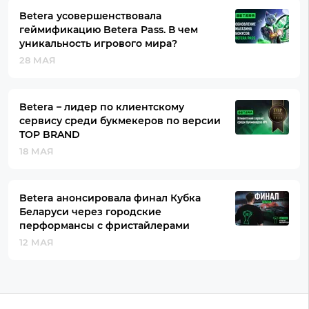
Betera усовершенствовала
геймификацию Betera Pass. В чем
уникальность игрового мира?
28 МАЯ
Betera – лидер по клиентскому
сервису среди букмекеров по версии
TOP BRAND
18 МАЯ
Betera анонсировала финал Кубка
Беларуси через городские
перформансы с фристайлерами
12 МАЯ