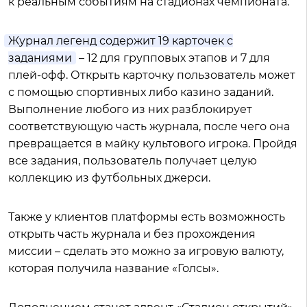
к реальным событиям на стадионах чемпионата.
Журнал легенд содержит 19 карточек с
заданиями
– 12 для групповых этапов и 7 для
плей-офф. Открыть карточку пользователь может
с помощью спортивных либо казино заданий.
Выполнение любого из них разблокирует
соответствующую часть журнала, после чего она
превращается в майку культового игрока. Пройдя
все задания, пользователь получает целую
коллекцию из футбольных джерси.
Также у клиентов платформы есть возможность
открыть часть журнала и без прохождения
миссии – сделать это можно за игровую валюту,
которая получила название «Голсы».