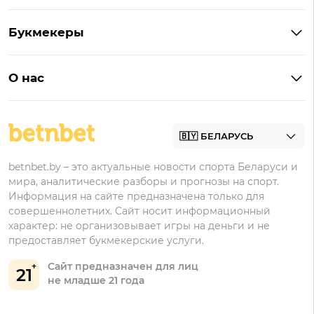
Кешбэк
Букмекеры с бонусом
Букмекеры
Бонус на депозит
Букмекеры с приложениями
Betera
Промокоды
БК для ставок на киберспорт
О нас
Фонбет
Фрибеты
БК для ставок на футбол
Контакты
Винлайн
Промокоды Фонбет
Марафонбет
Бонусы Бетера
betnbet.by – это актуальные новости спорта Беларуси и
Бонусы Винлайн
мира, аналитические разборы и прогнозы на спорт.
Информация на сайте предназначена только для
совершеннолетних. Сайт носит информационный
характер: не организовывает игры на деньги и не
предоставляет букмекерские услуги.
Сайт предназначен для лиц
21
не младше 21 года