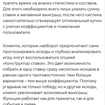
тратить время на анализ статистики и составов.
Для этого необходимо всего лишь указать сумму
ставки и желаемый выигрыш, после чего система
самостоятельно сгенерирует оптимальный купон
с учетом коэффициентов и пожеланий
пользователя.
Клиенты, которые наоборот предпочитают сами
прогнозировать исходы и глубоко анализировать
игру, могут воспользоваться опцией
«Конструктор ставок». Это дает возможность
собрать в одну ставку сразу несколько исходов в
рамках одного противостояния. Чем больше
вариантов – тем выше коэффициенты. Поэтому
угадывая не только победу, но и другие исходы,
клиент увеличивает возможный выигрыш.
Функция работает как для прематча, так и для
событий в лайве.