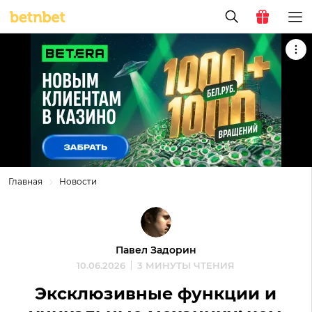
Главная
Новости
Павел Задорин
10.06.2026
3 МИНУТЫ ЧТЕНИЯ
Эксклюзивные функции и