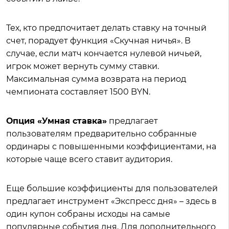
Тех, кто предпочитает делать ставку на точный
счет, порадует функция «Скучная ничья». В
случае, если матч кончается нулевой ничьей,
игрок может вернуть сумму ставки.
Максимальная сумма возврата на период
чемпионата составляет 1500 BYN.
Опция «Умная ставка»
предлагает
пользователям предварительно собранные
ординары с повышенными коэффициентами, на
которые чаще всего ставит аудитория.
Еще большие коэффициенты для пользователей
предлагает инструмент «Экспресс дня» – здесь в
один купон собраны исходы на самые
популярные события дня. Для дополнительного