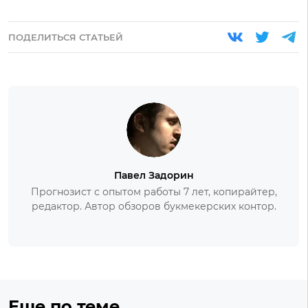
ПОДЕЛИТЬСЯ СТАТЬЕЙ
Павел Задорин
Прогнозист с опытом работы 7 лет, копирайтер,
редактор. Автор обзоров букмекерских контор.
Еще по теме