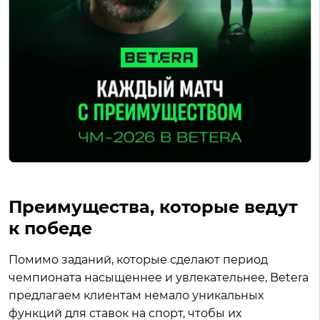
Преимущества, которые ведут
к победе
Помимо заданий, которые сделают период
чемпионата насыщеннее и увлекательнее, Betera
предлагаем клиентам немало уникальных
функций для ставок на спорт, чтобы их