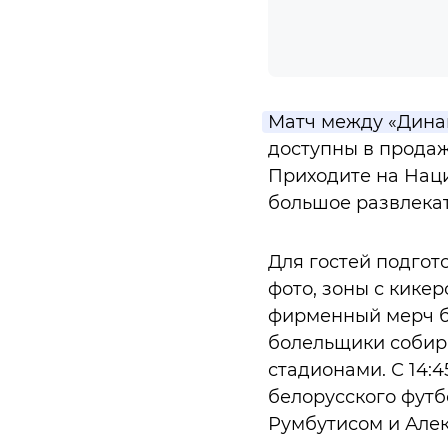
Матч между «Динам
доступны в продаже
Приходите на Наци
большое развлекат
Для гостей подгот
фото, зоны с кике
фирменный мерч бр
болельщики собира
стадионами. С 14:4
белорусского футб
Румбутисом и Алек