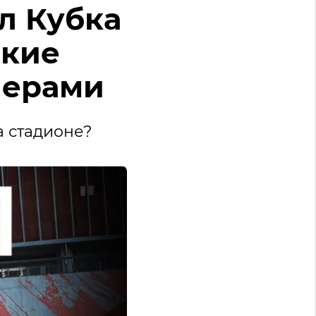
л Кубка
ские
лерами
а стадионе?