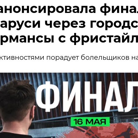
 анонсировала фина
аруси через город
рмансы с фристай
ктивностями порадует болельщиков н