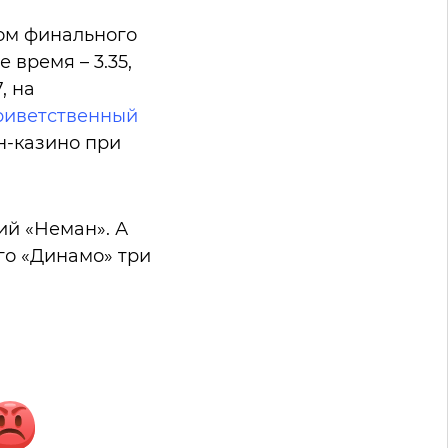
ом финального
 время – 3.35,
, на
риветственный
н-казино при
й «Неман». А
го «Динамо» три