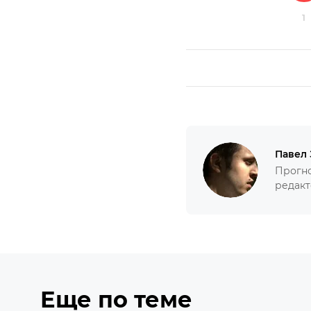
1
Павел
Прогно
редакт
Еще по теме