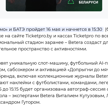
о» и БАТЭ пройдет 16 мая и начнется в 15:30
(
 на сайте Ticketpro.by и кассах Ticketpro по вс
ональный стадион заранее – Betera создаст д
ельное пространство с активностями.
овят уникальную слот-машину, футбольный AI-п
ром, сабсокером и активацией «Допрыгни до мяч
енда, включая коллекционные журналы Betera
ют наклейки с футболистами, командами, лег
5 до 15:15 будет организована автограф-сессия
ола – экспертами Betera Виталием Кутузовым,
сандром Гутором.