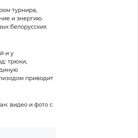
ром турнира,
ние и энергию.
вых белорусских
й и у
д: трюки,
единую
эпизодом приводит
н: видео и фото с