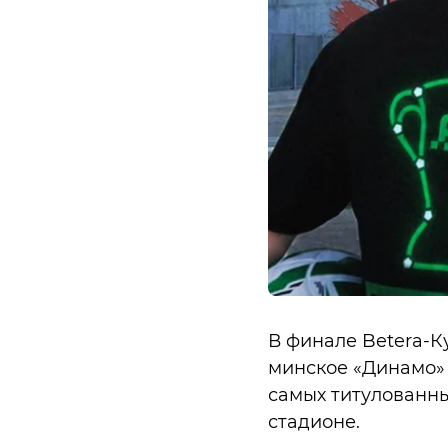
В финале Betera-К
минское «Динамо» 
самых титулованны
стадионе.