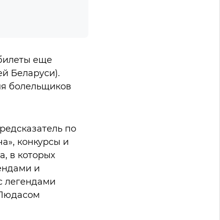
билеты еще
ей Беларуси).
ля болельщиков
редсказатель по
а», конкурсы и
, в которых
ендами и
 с легендами
 Людасом