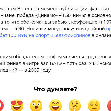
иентам Betera на момент публикации, фаворит
чане: победа «Динамо» – 1.58, ничья в основное
На то, что обе команды забьют, коэффициент 1.97
чью – 4.90. Новички могут получить двойной
п
ибет 100 BYN на спорт и 500 фриспинов
в онлай
ющим обладателем трофея является гродненски
ый финал выигрывал БАТЭ – пять раз. У минско
ледний — в 2003 году.
Что думаете?