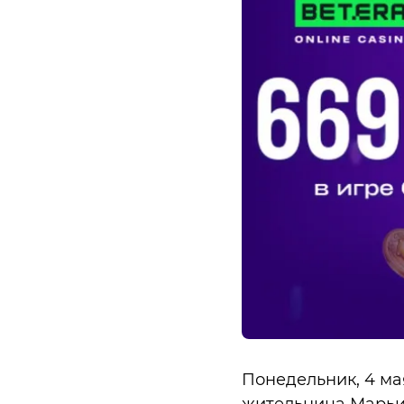
Понедельник, 4 ма