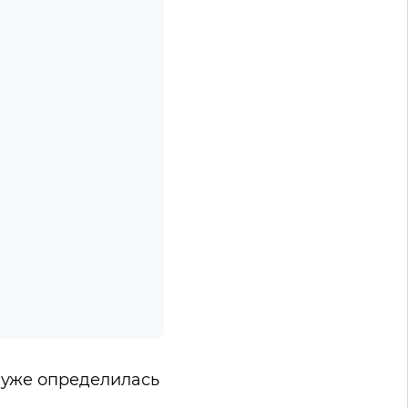
 уже определилась