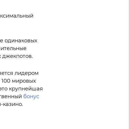
максимальный
ее одинаковых
нительные
 джекпотов.
яется лидером
 100 мировых
 это крупнейшая
ственный
бонус
-казино.