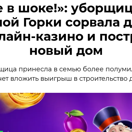
е в шоке!»: уборщиц
ой Горки сорвала 
лайн-казино и пос
новый дом
щица принесла в семью более полуми
чет вложить выигрыш в строительство 