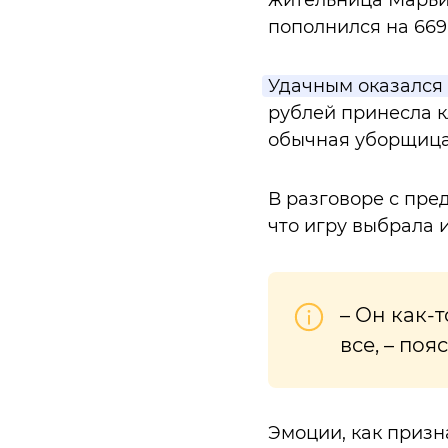
жительница Марьин
пополнился на 669 
Удачным оказался 
рублей принесла к
обычная уборщица 
В разговоре с пре
что игру выбрала 
– Он как-т
все, – по
Эмоции, как призн