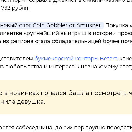
ой Горки сорвала джекпот в онлайн-казино Be
732 рубля.
новый слот Coin Gobbler от Amusnet.
Покупка «
лиентке крупнейший выигрыш в истории прова
из региона стала обладательницей более пол
дставителем
букмекерской конторы Betera
клие
из любопытства и интереса к незнакомому слот
о в новинках попался. Зашла посмотреть, ч
яснила девушка.
ается собеседница, до сих пор трудно передать