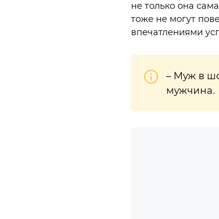
не только она сама
тоже не могут пов
впечатлениями усп
– Муж в ш
мужчина.