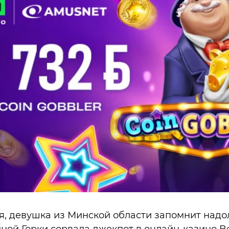
я, девушка из Минской области запомнит надол