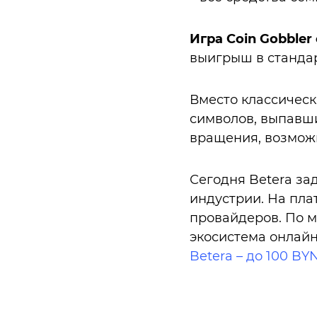
Игра Coin Gobbler
выигрыш в стандар
Вместо классическ
символов, выпавши
вращения, возможн
Сегодня Betera за
индустрии. На пла
провайдеров. По м
экосистема онлайн
Betera – до 100 BY