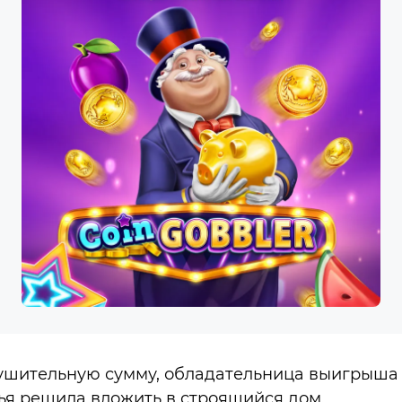
нушительную сумму, обладательница выигрыша
мья решила вложить в строящийся дом.