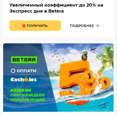
Увеличенный коэффициент до 20% на
Экспресс дня в Betera
ПОЛУЧИТЬ
ПОДРОБНЕЕ