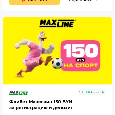
146 Д. 22 Ч.
Фрибет Макслайн 150 BYN
за регистрацию и депозит