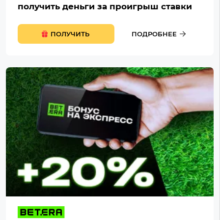
получить деньги за проигрыш ставки
ПОЛУЧИТЬ
ПОДРОБНЕЕ