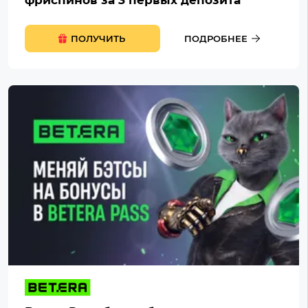
ПОЛУЧИТЬ
ПОДРОБНЕЕ