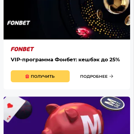
VIP-программа Фонбет: кешбэк до 25%
ПОЛУЧИТЬ
ПОДРОБНЕЕ