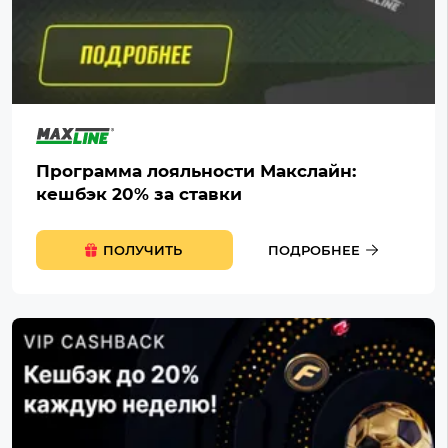
Программа лояльности Макслайн:
кешбэк 20% за ставки
ПОЛУЧИТЬ
ПОДРОБНЕЕ