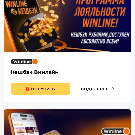
Кешбэк Винлайн
ПОЛУЧИТЬ
ПОДРОБНЕЕ