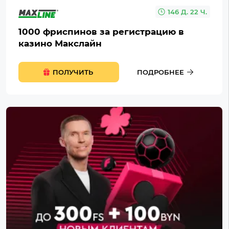
146 Д. 22 Ч.
1000 фриспинов за регистрацию в
казино Макслайн
ПОЛУЧИТЬ
ПОДРОБНЕЕ