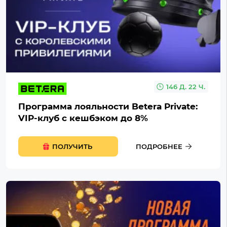
146 Д. 22 Ч.
Программа лояльности Betera Private:
VIP-клуб с кешбэком до 8%
ПОЛУЧИТЬ
ПОДРОБНЕЕ