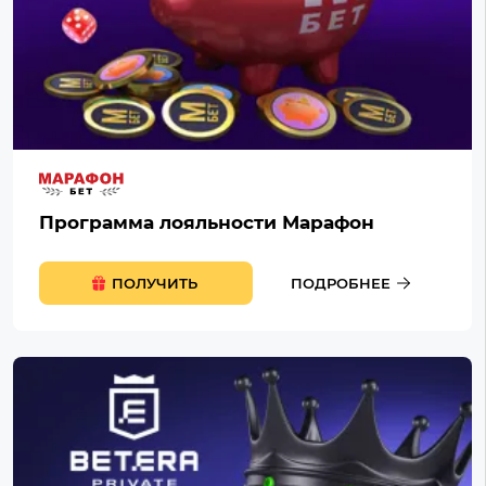
Программа лояльности Марафон
ПОЛУЧИТЬ
ПОДРОБНЕЕ