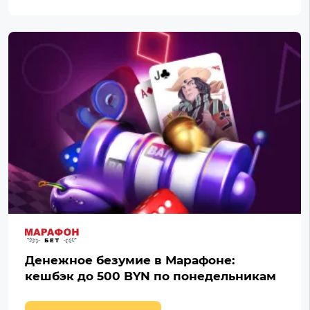
Денежное безумие в Марафоне:
кешбэк до 500 BYN по понедельникам