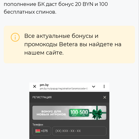
пополнение БК даст бонус 20 BYN и 100
бесплатных спинов.
Все актуальные бонусы и
промокоды Betera вы найдете на
нашем сайте.