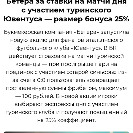
Бетера за ставки на матчи дня
с участием туринского
Ювентуса — размер бонуса 25%
Букмекерская компания «Бетера» запустила
новую акцию для фанатов итальянского
футбольного клуба «Ювентус». В БК
действует страховка на матчи туринской
команды — при проигрыше пари на
поединок с участием «старой синьоры» из-
за счета 0:0 пользователь возвращает
поставленную суммы фрибетом, максимум
— 100 рублей. В новой акции игроки
выбирают экспрессы дня с участием
туринского клуба и получают повышенный
на 25% коэффициент.