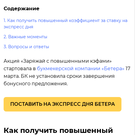
Содержание
1.
Как получить повышенный коэффициент за ставку на
экспресс дня
2.
Важные моменты
3.
Вопросы и ответы
Акция «Заряжай с повышенными кэфами»
стартовала в
букмекерской компании «Бетера»
17
марта. БК не установила сроки завершения
бонусного предложения.
ПОСТАВИТЬ НА ЭКСПРЕСС ДНЯ БЕТЕРА
Как получить повышенный