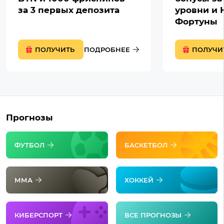
за 3 первых депозита
уровни и 
Фортуны
ПОЛУЧИТЬ
ПОДРОБНЕЕ
ПОЛУЧИ
Прогнозы
ФУТБОЛ
БАСКЕТБОЛ
ММА
ХОККЕЙ
КИБЕРСПОРТ
ВСЕ ПРОГНОЗЫ