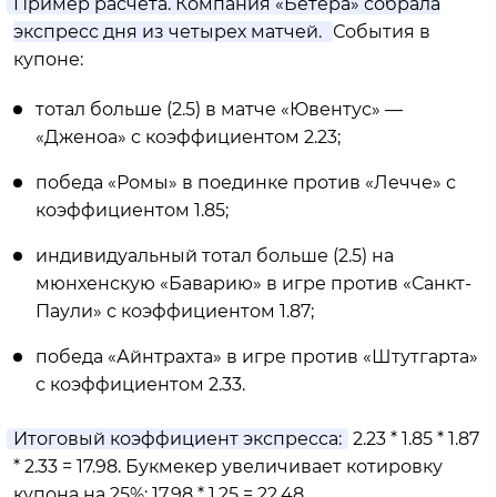
Пример расчета. Компания «Бетера» собрала
экспресс дня из четырех матчей.
События в
купоне:
тотал больше (2.5) в матче «Ювентус» —
«Дженоа» с коэффициентом 2.23;
победа «Ромы» в поединке против «Лечче» с
коэффициентом 1.85;
индивидуальный тотал больше (2.5) на
мюнхенскую «Баварию» в игре против «Санкт-
Паули» с коэффициентом 1.87;
победа «Айнтрахта» в игре против «Штутгарта»
с коэффициентом 2.33.
Итоговый коэффициент экспресса:
2.23 * 1.85 * 1.87
* 2.33 = 17.98. Букмекер увеличивает котировку
купона на 25%: 17.98 * 1.25 = 22.48.