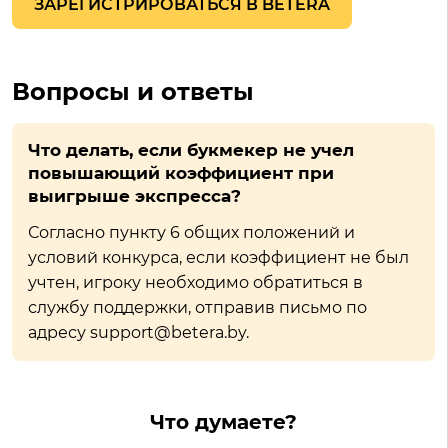
ЗАРЕГИСТРИРОВАТЬСЯ В BETERA
Вопросы и ответы
Что делать, если букмекер не учел
повышающий коэффициент при
выигрыше экспресса?
Согласно пункту 6 общих положений и
условий конкурса, если коэффициент не был
учтен, игроку необходимо обратиться в
службу поддержки, отправив письмо по
адресу
support@betera.by
.
Что думаете?