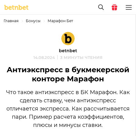
Главная
Бонусы
Марафон Бет
betnbet
14.08.2024
3 МИНУТЫ ЧТЕНИЯ
Антиэкспресс в букмекерской
конторе Марафон
Что такое антиэкспресс в БК Марафон. Как
сделать ставку, чем антиэкспресс
отличается экспресса. Как рассчитывается
пари. Пример расчета коэффициентов,
плюсы и минусы ставки.