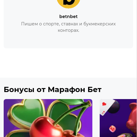
betnbet
Пишем о спорте, ставках и букмекерских
конторах.
Бонусы от Марафон Бет