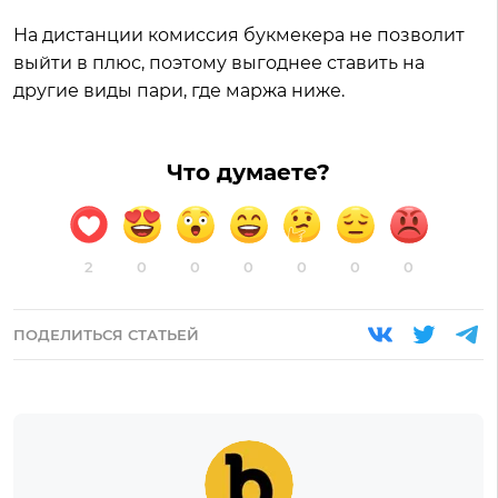
На дистанции комиссия букмекера не позволит
выйти в плюс, поэтому выгоднее ставить на
другие виды пари, где маржа ниже.
Что думаете?
2
0
0
0
0
0
0
ПОДЕЛИТЬСЯ СТАТЬЕЙ