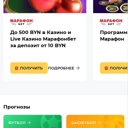
До 500 BYN в Казино и
Программ
Live Казино Марафонбет
Марафон
за депозит от 10 BYN
ПОЛУЧИТЬ
ПОДРОБНЕЕ
ПОЛУЧИ
Прогнозы
ФУТБОЛ
БАСКЕТБОЛ