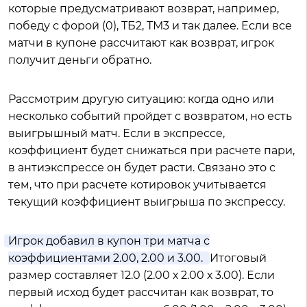
которые предусматривают возврат, например,
победу с форой (0), ТБ2, ТМ3 и так далее. Если все
матчи в купоне рассчитают как возврат, игрок
получит деньги обратно.
Рассмотрим другую ситуацию: когда одно или
несколько событий пройдет с возвратом, но есть
выигрышный матч. Если в экспрессе,
коэффициент будет снижаться при расчете пари,
в антиэкспрессе он будет расти. Связано это с
тем, что при расчете котировок учитывается
текущий коэффициент выигрыша по экспрессу.
Игрок добавил в купон три матча с
коэффициентами 2.00, 2.00 и 3.00.
Итоговый
размер составляет 12.0 (2.00 х 2.00 х 3.00). Если
первый исход будет рассчитан как возврат, то