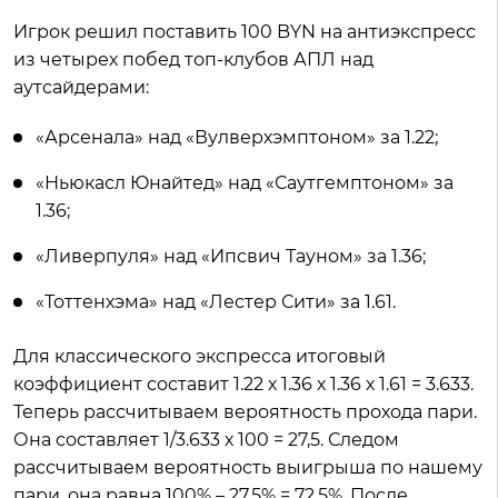
Игрок решил поставить 100 BYN на антиэкспресс
из четырех побед топ-клубов АПЛ над
аутсайдерами:
«Арсенала» над «Вулверхэмптоном» за 1.22;
«Ньюкасл Юнайтед» над «Саутгемптоном» за
1.36;
«Ливерпуля» над «Ипсвич Тауном» за 1.36;
«Тоттенхэма» над «Лестер Сити» за 1.61.
Для классического экспресса итоговый
коэффициент составит 1.22 х 1.36 х 1.36 х 1.61 = 3.633.
Теперь рассчитываем вероятность прохода пари.
Она составляет 1/3.633 х 100 = 27,5. Следом
рассчитываем вероятность выигрыша по нашему
пари, она равна 100% – 27.5% = 72.5%. После