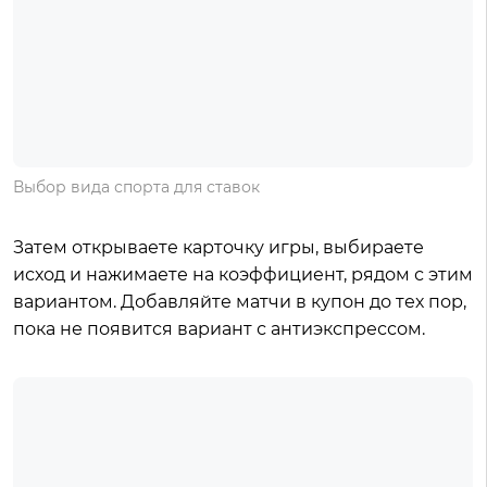
Выбор вида спорта для ставок
Затем открываете карточку игры, выбираете
исход и нажимаете на коэффициент, рядом с этим
вариантом. Добавляйте матчи в купон до тех пор,
пока не появится вариант с антиэкспрессом.