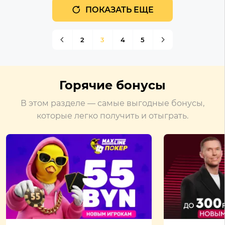
ПОКАЗАТЬ ЕЩЕ
2
3
4
5
Горячие бонусы
В этом разделе — самые выгодные бонусы,
которые легко получить и отыграть.