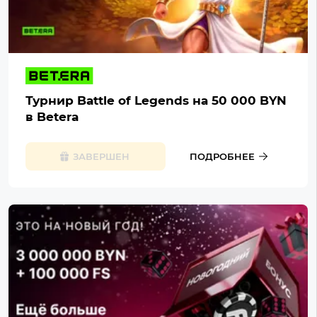
Турнир Battle of Legends на 50 000 BYN
в Betera
ЗАВЕРШЕН
ПОДРОБНЕЕ