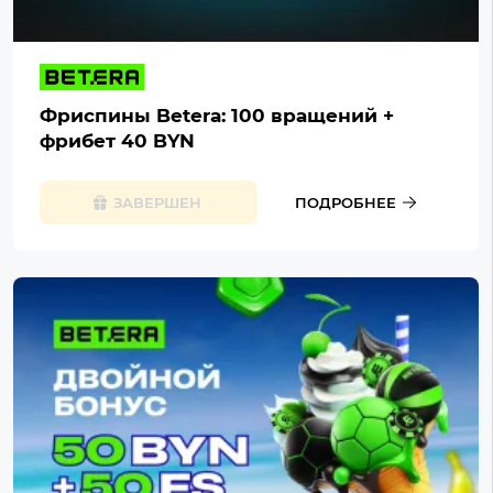
Фриcпины Betera: 100 вращений +
фрибет 40 BYN
ЗАВЕРШЕН
ПОДРОБНЕЕ