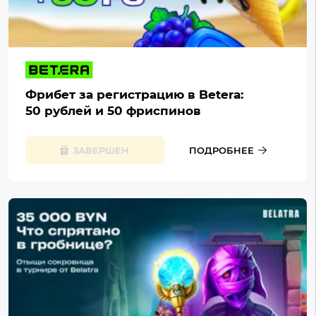
Фрибет за регистрацию в Betera:
50 рублей и 50 фриспинов
ЗАВЕРШЕН
ПОДРОБНЕЕ