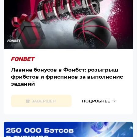
Лавина бонусов в Фонбет: розыгрыш
фрибетов и фриспинов за выполнение
заданий
ЗАВЕРШЕН
ПОДРОБНЕЕ