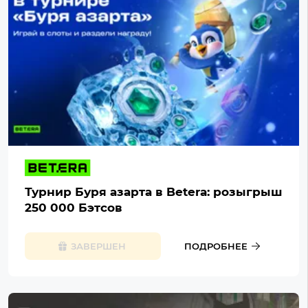
Турнир Буря азарта в Betera: розыгрыш
250 000 Бэтсов
ЗАВЕРШЕН
ПОДРОБНЕЕ