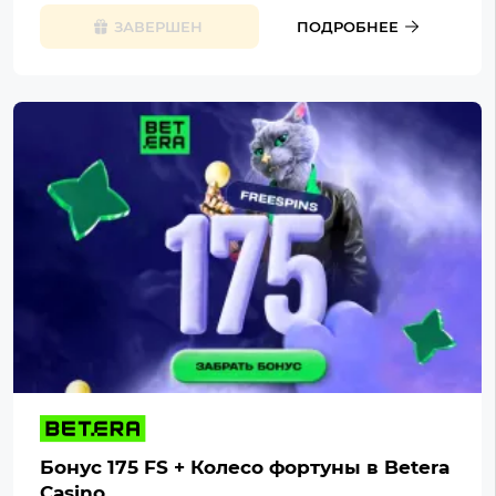
ЗАВЕРШЕН
ПОДРОБНЕЕ
Бонус 175 FS + Колесо фортуны в Betera
Casino