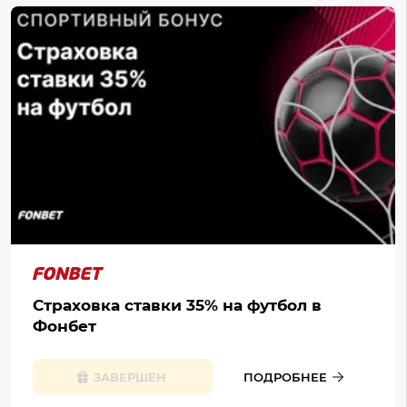
Страховка ставки 35% на футбол в
Фонбет
ЗАВЕРШЕН
ПОДРОБНЕЕ