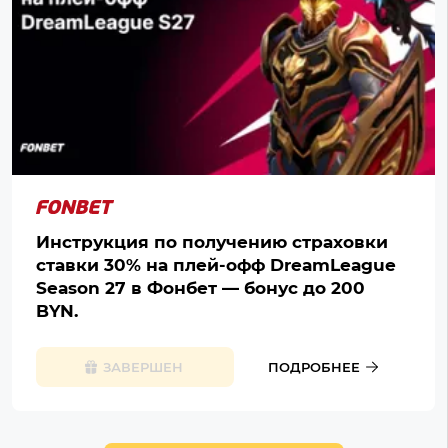
Инструкция по получению страховки
ставки 30% на плей-офф DreamLeague
Season 27 в Фонбет — бонус до 200
BYN.
ЗАВЕРШЕН
ПОДРОБНЕЕ