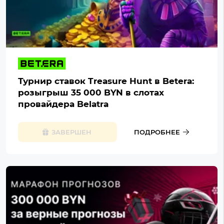
Турнир ставок Treasure Hunt в Betera:
розыгрыш 35 000 BYN в слотах
провайдера Belatra
ЗАВЕРШЕН
ПОДРОБНЕЕ