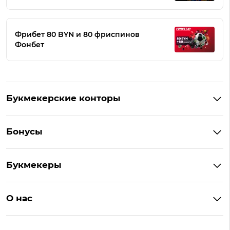
Фрибет 80 BYN и 80 фриспинов
Фонбет
Букмекерские конторы
Букмекеры Беларуси
Бонусы
Букмекеры на Андроид
Кешбэк
Букмекеры с бонусом
Букмекеры
Бонус на депозит
Букмекеры с приложениями
Betera
Промокоды
БК для ставок на киберспорт
О нас
Фонбет
Фрибеты
БК для ставок на футбол
Контакты
Винлайн
Промокоды Фонбет