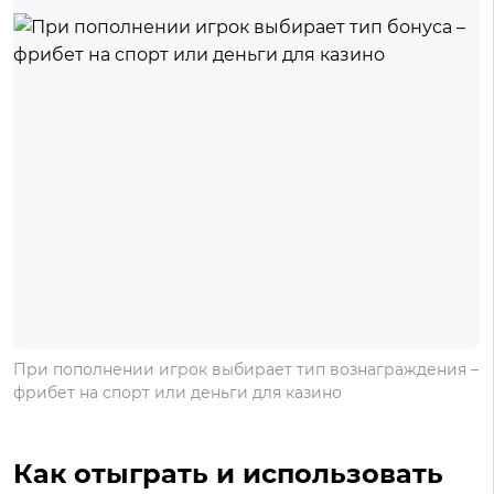
При пополнении игрок выбирает тип вознаграждения –
фрибет на спорт или деньги для казино
Как отыграть и использовать