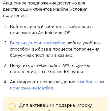
Акционное предложение доступно для
действующих клиентов Maxline. Условия
получения:
Войти в личный кабинет на сайте или в
приложении Android или iOS.
Внести депозит на Maxline
любым удобным
способом, выбрав в процессе пополнения
бонус – на спорт или в казино.
Получить от «Макслайн» 22% от суммы
пополнения, но не более 101 рубля.
Активировать вознаграждение
в мобильном
приложении Maxline
.
Для активации подарка игроку