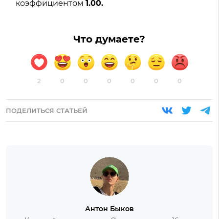
коэффициентом
1.00.
Что думаете?
2
0
0
0
0
0
0
ПОДЕЛИТЬСЯ СТАТЬЕЙ
Антон Быков