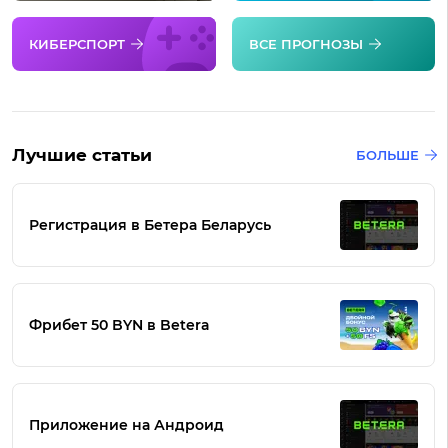
КИБЕРСПОРТ
ВСЕ ПРОГНОЗЫ
Лучшие статьи
БОЛЬШЕ
Регистрация в Бетера Беларусь
Фрибет 50 BYN в Betera
Приложение на Андроид