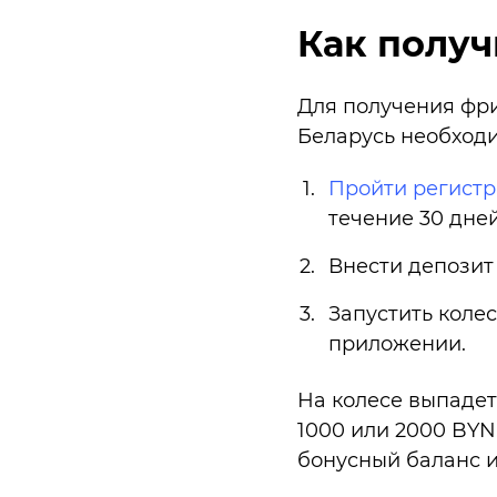
Как получ
Для получения фр
Беларусь необходи
Пройти регист
течение 30 дней
Внести депозит 
Запустить коле
приложении.
На колесе выпадет б
1000 или 2000 BYN
бонусный баланс и