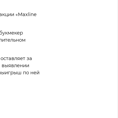
акции «Maxline
 букмекер
длительном
оставляет за
и выявлении
 выигрыш по ней