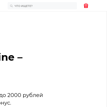
ne –
до 2000 рублей
нус.