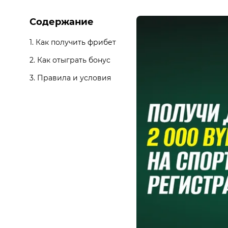
Содержание
1.
Как получить фрибет
2.
Как отыграть бонус
3.
Правила и условия