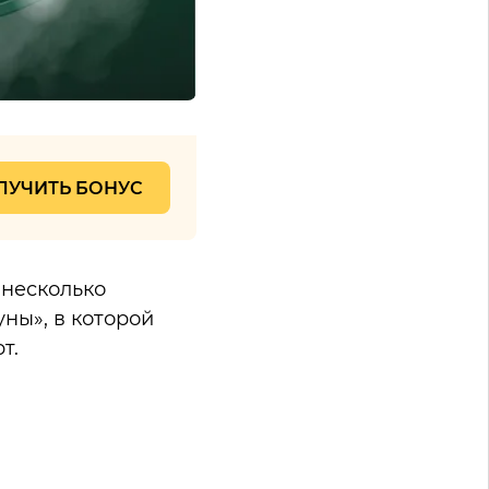
ЛУЧИТЬ БОНУС
 несколько
ны», в которой
т.