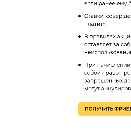
если ранее ему 
Ставки, совершен
платит».
В правилах акци
оставляет за со
неиспользовани
При начислении 
собой право пр
запрещенных дей
могут аннулиров
ПОЛУЧИТЬ ФРИБЕ