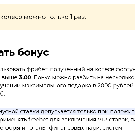
 колесо можно только 1 раз.
ать бонус
льзовать фрибет, полученный на колесе фортун
е выше
3.00
. Бонус можно разбить на несколько 
лучении максимального подарка в 2000 рубле
б.
усной ставки допускается только при положи
именять freebet для заключения VIP-ставок, п
е форы и тоталы, финансовых пари, систем.