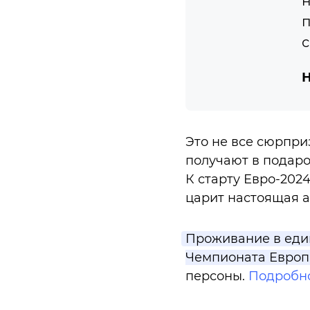
н
п
с
Н
Это не все сюрпри
получают в подаро
К старту Евро-202
царит настоящая а
Проживание в един
Чемпионата Европы
персоны.
Подробнос