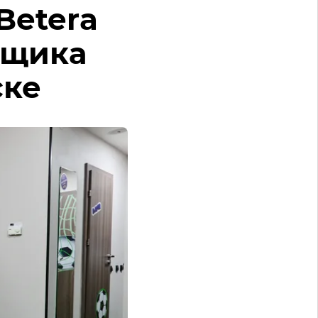
Betera
ьщика
ске