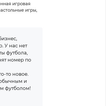
енная игровая
астольные игры,
бизнес,
. У нас нет
ты футбола,
енят номер по
о-то новое.
еобычным и
ым футболом!