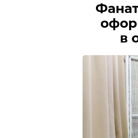
Фанат
офор
в 