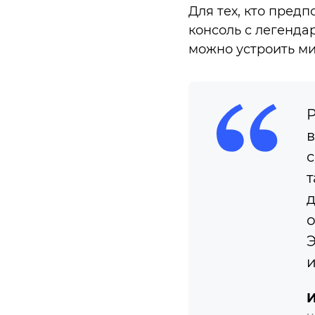
Для тех, кто пред
консоль с легенда
можно устроить ми
Р
в
с
т
д
о
Э
и
И