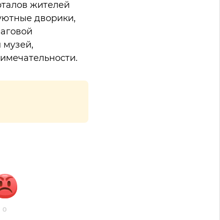
рталов жителей
уютные дворики,
шаговой
 музей,
римечательности.
0