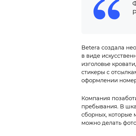
Ф
P
Betera создала не
в виде искусственн
изголовье кровати
стикеры с отсылкам
оформлении номер
Компания позаботи
пребывания. В шк
сборных, которые 
можно делать фото