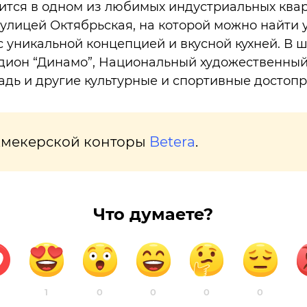
одится в одном из любимых индустриальных ква
улицей Октябрьская, на которой можно найти 
с уникальной концепцией и вкусной кухней. В 
дион “Динамо”, Национальный художественный
дь и другие культурные и спортивные достоп
кмекерской конторы
Betera
.
Что думаете?
1
0
0
0
0