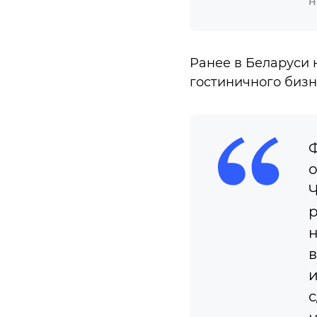
H
Ранее в Беларуси 
гостиничного бизн
Ф
о
Ч
р
н
в
и
с