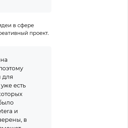
идеи в сфере
реативный проект.
Она
поэтому
 для
 уже есть
которых
 было
tera и
верены, в