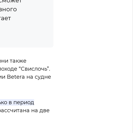
 сможет
вного
гает
они также
оходе “Свислочь”.
и Betera на судне
ко в период
ассчитана на две