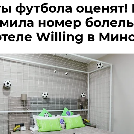
ы футбола оценят! 
мила номер болел
отеле Willing в Мин