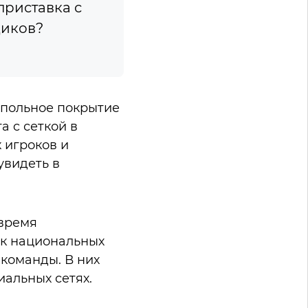
приставка с
щиков?
апольное покрытие
а c сеткой в
 игроков и
увидеть в
 время
ок национальных
 команды. В них
альных сетях.