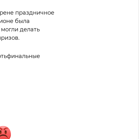
арене праздничное
дионе была
 могли делать
призов.
ертьфинальные