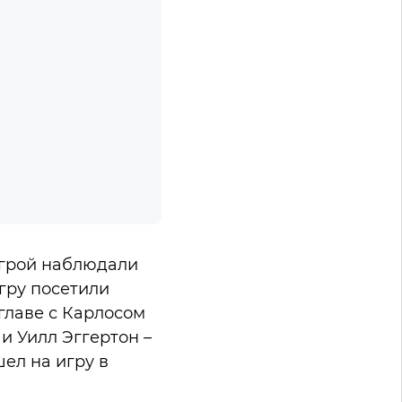
игрой наблюдали
гру посетили
главе с Карлосом
и Уилл Эггертон –
ел на игру в