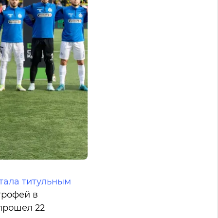
тала титульным
трофей в
прошел 22