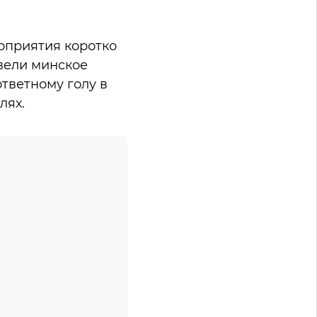
оприятия коротко
вели минское
тветному голу в
лях.