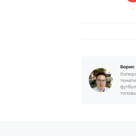
1
Борис
Копира
темати
футбол
топовы