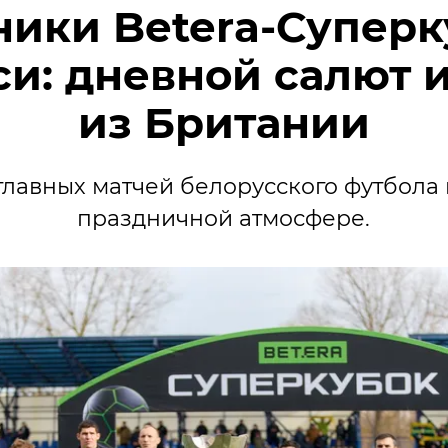
ники Betera-Суперк
и: дневной салют 
из Британии
главных матчей белорусского футбола
праздничной атмосфере.