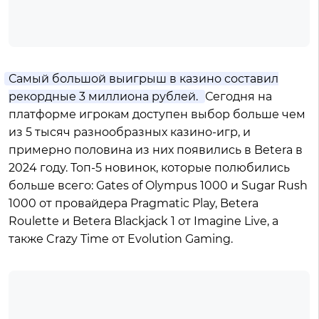
Самый большой выигрыш в казино составил
рекордные 3 миллиона рублей.
Сегодня на
платформе игрокам доступен выбор больше чем
из 5 тысяч разнообразных казино-игр, и
примерно половина из них появились в Betera в
2024 году. Топ-5 новинок, которые полюбились
больше всего: Gates of Olympus 1000 и Sugar Rush
1000 от провайдера Pragmatic Play, Betera
Roulette и Betera Blackjack 1 от Imagine Live, а
также Crazy Time от Evolution Gaming.