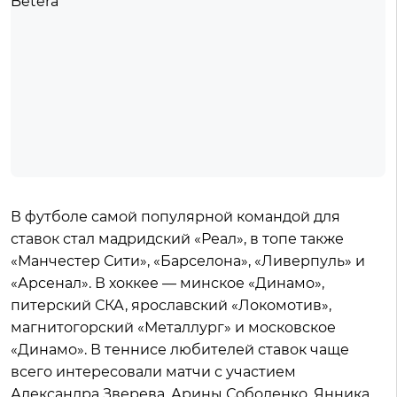
В футболе самой популярной командой для
ставок стал мадридский «Реал», в топе также
«Манчестер Сити», «Барселона», «Ливерпуль» и
«Арсенал». В хоккее — минское «Динамо»,
питерский СКА, ярославский «Локомотив»,
магнитогорский «Металлург» и московское
«Динамо». В теннисе любителей ставок чаще
всего интересовали матчи с участием
Александра Зверева, Арины Соболенко, Янника