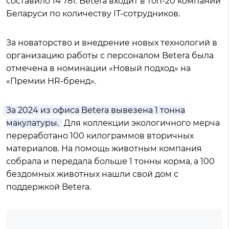
составило 14 781. Betera входит в топ-20 компаний
Беларуси по количеству IT-сотрудников.
За новаторство и внедрение новых технологий в
организацию работы с персоналом Betera была
отмечена в номинации «Новый подход» на
«Премии HR-бренд».
За 2024 из офиса Betera вывезена 1 тонна
макулатуры.
Для коллекции экологичного мерча
переработано 100 килограммов вторичных
материалов. На помощь животным компания
собрала и передала больше 1 тонны корма, а 100
бездомных животных нашли свой дом с
поддержкой Betera.