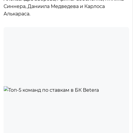
Синнера, Даниила Медведева и Карлоса
Алькараса.