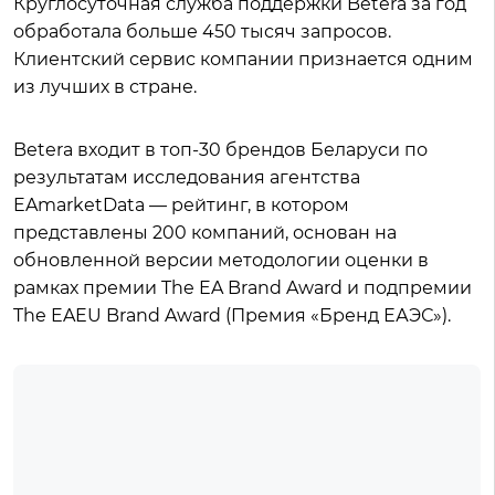
Круглосуточная служба поддержки Betera за год
обработала больше 450 тысяч запросов.
Клиентский сервис компании признается одним
из лучших в стране.
Betera входит в топ-30 брендов Беларуси по
результатам исследования агентства
EAmarketData — рейтинг, в котором
представлены 200 компаний, основан на
обновленной версии методологии оценки в
рамках премии The EA Brand Award и подпремии
The EAEU Brand Award (Премия «Бренд ЕАЭС»).