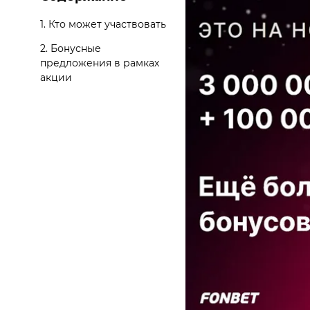
1.
Кто может участвовать
2.
Бонусные
предложения в рамках
акции