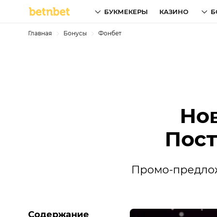
БУКМЕКЕРЫ
КАЗИНО
Б
Главная
Бонусы
Фонбет
Нов
Пост
Промо-предлож
Содержание