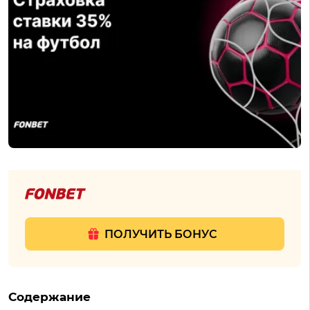
ПОЛУЧИТЬ БОНУС
Содержание