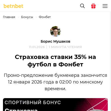
Главная
Бонусы
Фонбет
Борис Мушаков
11.01.2026
1 МИНУТА ЧТЕНИЯ
Страховка ставки 35% на
футбол в Фонбет
Промо-предложение букмекера закончится
12 января 2026 года в 02:00 по минскому
времени.