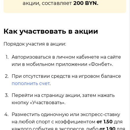
акции, составляет
200 BYN.
Как участвовать в акции
Порядок участия в акции:
Авторизоваться в личном кабинете на сайте
или в мобильном приложении «Фонбет».
При отсутствии средств на игровом балансе
пополнить счет
.
Перейти на страницу акции, затем нажать
кнопку «Участвовать».
Разместить одиночную или экспресс-ставку
на любой спорт с коэффициентом
от 1.50
для
каждого события в экспрессе, либо
от 1.90
для