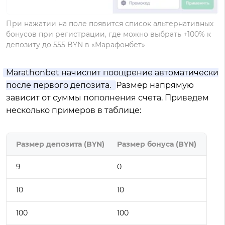
При нажатии на поле появится список альтернативных
бонусов при регистрации, где можно выбрать +100% к
депозиту до 555 BYN в «Марафонбет»
Marathonbet начислит поощрение автоматически
после первого депозита.
Размер напрямую
зависит от суммы пополнения счета. Приведем
несколько примеров в таблице:
Размер депозита (BYN)
Размер бонуса (BYN)
9
0
10
10
100
100