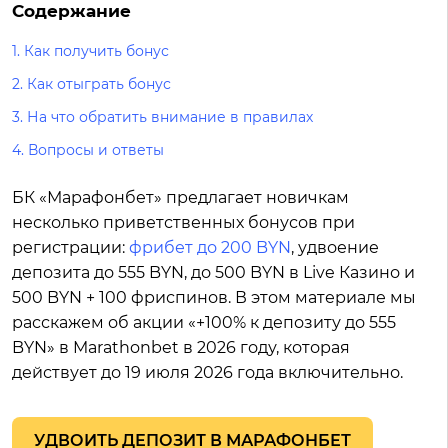
Содержание
1.
Как получить бонус
2.
Как отыграть бонус
3.
На что обратить внимание в правилах
4.
Вопросы и ответы
БК «Марафонбет» предлагает новичкам
несколько приветственных бонусов при
регистрации:
фрибет до 200 BYN
, удвоение
депозита до 555 BYN, до 500 BYN в Live Казино и
500 BYN + 100 фриспинов. В этом материале мы
расскажем об акции «+100% к депозиту до 555
BYN» в Marathonbet в 2026 году, которая
действует до 19 июля 2026 года включительно.
УДВОИТЬ ДЕПОЗИТ В МАРАФОНБЕТ