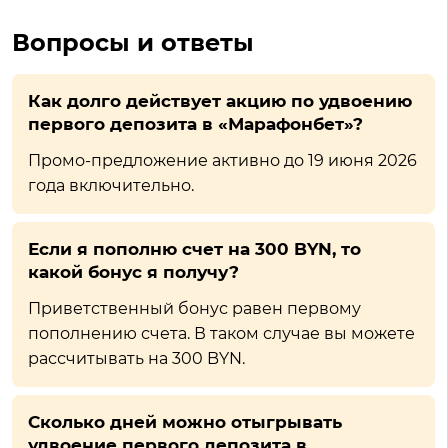
Вопросы и ответы
Как долго действует акцию по удвоению
первого депозита в «Марафонбет»?
Промо-предложение активно до 19 июня 2026
года включительно.
Если я пополню счет на 300 BYN, то
какой бонус я получу?
Приветственный бонус равен первому
пополнению счета. В таком случае вы можете
рассчитывать на 300 BYN.
Сколько дней можно отыгрывать
удвоение первого депозита в