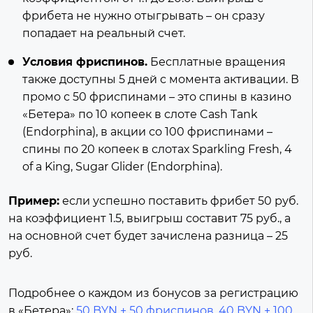
фрибета не нужно отыгрывать – он сразу
попадает на реальный счет.
Условия фриспинов.
Бесплатные вращения
также доступны 5 дней с момента активации. В
промо с 50 фриспинами – это спины в казино
«Бетера» по 10 копеек в слоте Cash Tank
(Endorphina), в акции со 100 фриспинами –
спины по 20 копеек в слотах Sparkling Fresh, 4
of a King, Sugar Glider (Endorphina).
Пример:
если успешно поставить фрибет 50 руб.
на коэффициент 1.5, выигрыш составит 75 руб., а
на основной счет будет зачислена разница – 25
руб.
Подробнее о каждом из бонусов за регистрацию
в «Бетера»:
50 BYN + 50 фриспинов
,
40 BYN + 100