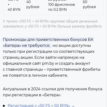
40
60
+
100 фриспинов
рублей
рублей
40 BYN
по 0.2 BYN
У промо «100 FS + 40 BYN» крупнее общий денежный
эквивалент, у «50 FS + 50 BYN» больше размер фрибета
Промокоды для приветственных бонусов БК
«Бетера» не требуются,
но акции доступны
только при регистрации со соответствующих
страниц акции. Если зайти напрямую на
официальный сайт pm.by и создать аккаунт
с главной страницы – приветственный фрибеты
не появятся в личном кабинете.
Актуальные в 2024 ссылки для получения бонуса
при регистрации в «Бетера»:
Регистрация с «50 FS + 50 BYN» →