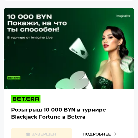
Розыгрыш 10 000 BYN в турнире
Blackjack Fortune в Betera
ЗАВЕРШЕН
ПОДРОБНЕЕ