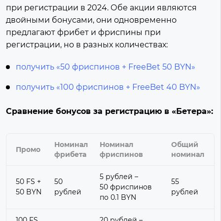
при регистрации в 2024. Обе акции являются
двойными бонусами, они одновременно
предлагают фрибет и фриспины при
регистрации, но в разных количествах:
получить «50 фриспинов + FreeBet 50 BYN»
получить «100 фриспинов + FreeBet 40 BYN»
Сравнение бонусов за регистрацию в «Бетера»:
Номинал
Номинал
Общий
Промо
фрибета
фриспинов
номинал
5 рублей –
50 FS +
50
55
50 фриспинов
50 BYN
рублей
рублей
по 0.1 BYN
100 FS
20 рублей –