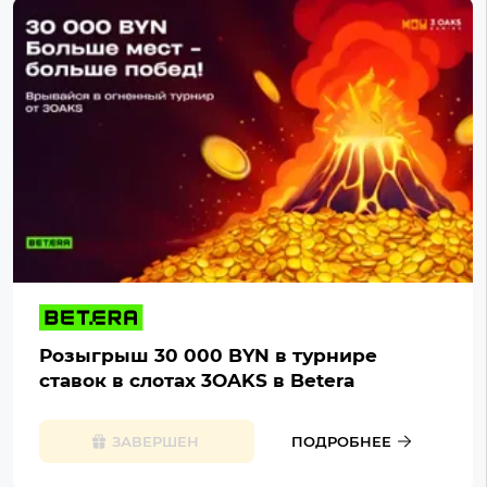
Розыгрыш 30 000 BYN в турнире
ставок в слотах 3OAKS в Betera
ЗАВЕРШЕН
ПОДРОБНЕЕ