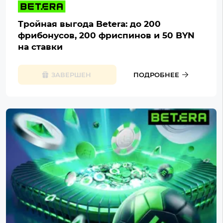
Тройная выгода Betera: до 200
фрибонусов, 200 фриспинов и 50 BYN
на ставки
ЗАВЕРШЕН
ПОДРОБНЕЕ