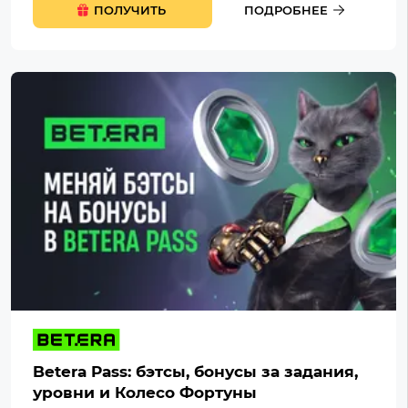
ПОЛУЧИТЬ
ПОДРОБНЕЕ
Betera Pass: бэтсы, бонусы за задания,
уровни и Колесо Фортуны