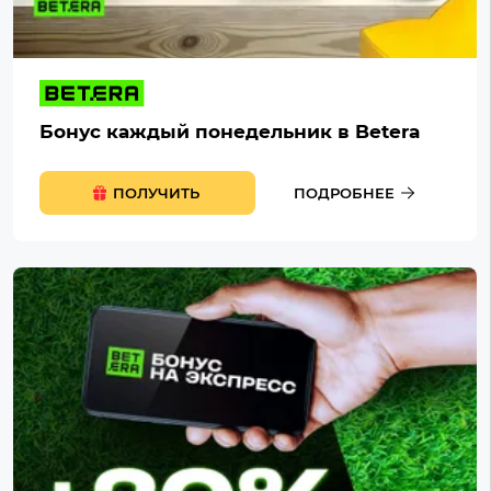
Бонус каждый понедельник в Betera
ПОЛУЧИТЬ
ПОДРОБНЕЕ