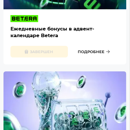
Ежедневные бонусы в адвент-
календаре Betera
ЗАВЕРШЕН
ПОДРОБНЕЕ