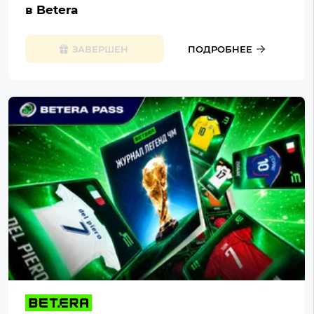
в Betera
ЗАВЕРШЕН
ПОДРОБНЕЕ