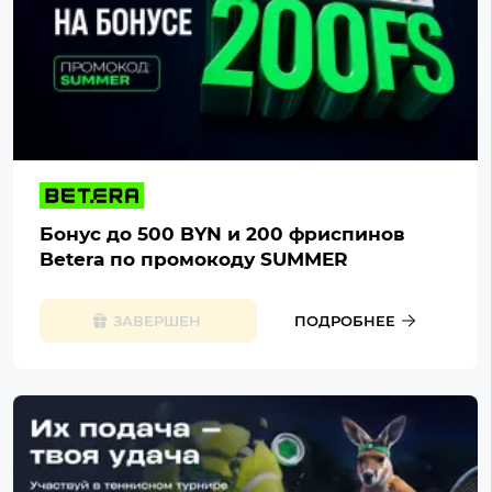
Бонус до 500 BYN и 200 фриспинов
Betera по промокоду SUMMER
ЗАВЕРШЕН
ПОДРОБНЕЕ