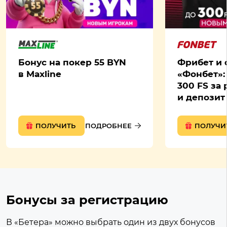
Бонус на покер 55 BYN
Фрибет и
в Maxline
«Фонбет»:
300 FS за
и депозит 
ПОЛУЧИТЬ
ПОДРОБНЕЕ
ПОЛУЧИ
Бонусы за регистрацию
В «Бетера» можно выбрать один из двух бонусов